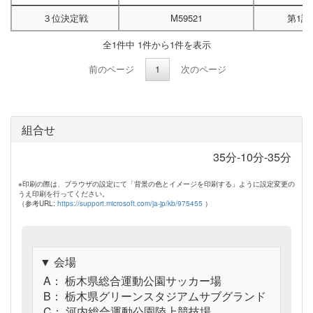
３位決定戦
M59521
第1試
全1件中 1件から1件を表示
前のページ
1
次のページ
組合せ
35分-10分-35分
※印刷の際は、ブラウザの設定にて「背景の色とイメージを印刷する」ように設定変更の
うえ印刷を行ってください。
（参考URL:
https://support.microsoft.com/ja-jp/kb/975455
）
▼ 会場
A： 栃木県総合運動公園サッカー場
B： 栃木県グリーンスタジアムサブグランド
C： 河内総合運動公園陸上競技場