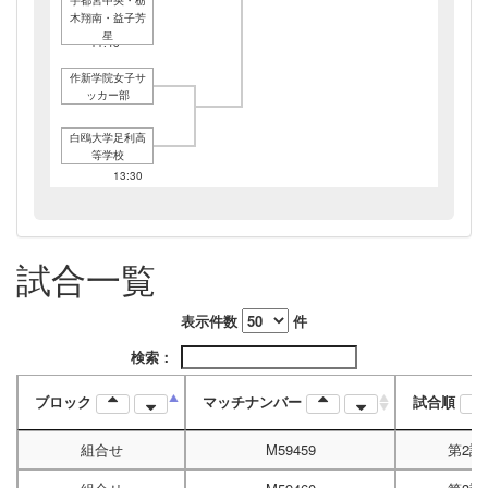
11:45
木翔南・益子芳
1/11A
星
11:45
作新学院女子サ
ッカー部
白鴎大学足利高
等学校
1/11A
13:30
2/01C
13:30
1/19B
試合一覧
12:30
表示件数
件
検索：
ブロック
マッチナンバー
試合順
組合せ
M59459
第2試