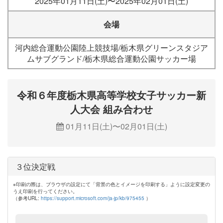
2025年01月11日(土)〜2025年02月01日(土)
会場
河内総合運動公園陸上競技場/栃木県グリーンスタジア
ムサブグランド/栃木県総合運動公園サッカー場
令和６年度栃木県高等学校女子サッカー新
人大会 組み合わせ
01月11日(土)〜02月01日(土)
３位決定戦
※印刷の際は、ブラウザの設定にて「背景の色とイメージを印刷する」ように設定変更の
うえ印刷を行ってください。
（参考URL:
https://support.microsoft.com/ja-jp/kb/975455
）