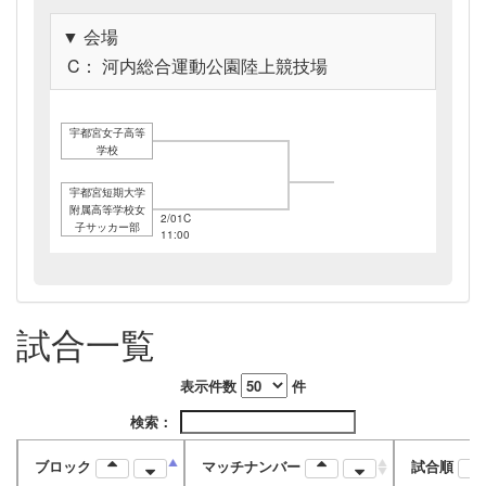
▼ 会場
C： 河内総合運動公園陸上競技場
宇都宮女子高等
学校
宇都宮短期大学
附属高等学校女
2/01C
子サッカー部
11:00
試合一覧
表示件数
件
検索：
ブロック
マッチナンバー
試合順