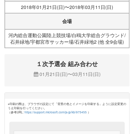
2018年01月21日(日)〜2018年03月11日(日)
会場
河内総合運動公園陸上競技場/白鴎大学総合グラウンド/
石井緑地/宇都宮市サッカー場/石井緑地2 (他 全9会場)
１次予選会 組み合わせ
01月21日(日)〜03月11日(日)
※印刷の際は、ブラウザの設定にて「背景の色とイメージを印刷する」ように設定変更の
うえ印刷を行ってください。
（参考URL:
https://support.microsoft.com/ja-jp/kb/975455
）