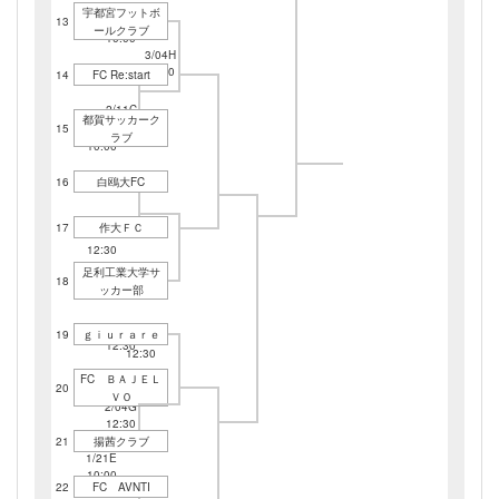
宇都宮フットボ
2/25G
13
2/11C
ールクラブ
10:00
10:00
3/04H
10:00
14
FC Re:start
2/11C
都賀サッカーク
12:30
15
1/21C
ラブ
10:00
16
白鴎大FC
17
作大ＦＣ
1/21C
12:30
足利工業大学サ
18
ッカー部
2/11A
19
ｇｉｕｒａｒｅ
2/25G
12:30
12:30
FC ＢＡＪＥＬ
20
ＶＯ
2/04G
12:30
21
揚茜クラブ
1/21E
10:00
22
FC AVNTI