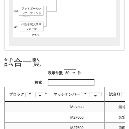
フットボールク
23
1/21F
ラブ ブランド
12:30
作新学院大学サ
24
ッカー部
2/18D
10:00
2/11A
15:00
3/04H
12:30
試合一覧
表示件数
件
検索：
3/11I
14:00
ブロック
マッチナンバー
試合順
M27598
第1試
M27600
第3試
M27602
第5試