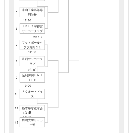
小山工業高等専
5
門学校
1/21E
12:30
ＪＢＵＳ宇都宮
6
サッカークラブ
2/18D
12:30
フットボールク
7
ラブ真岡２１
1/28E
12:30
足利サッカーク
8
ラブ
2/04G
10:00
足利御厨ＵＮＩ
9
ＴＥＤ
1/21B
10:00
ＦＣオー・ドイ
10
ス
11
栃木県庁蹴球会
1/21B
12:30
白鴎大学サッカ
12
ー部