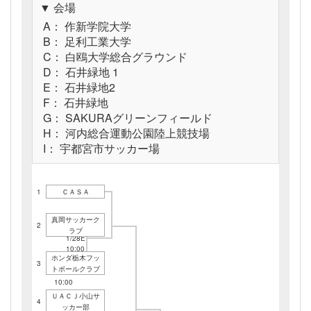
▼ 会場
A： 作新学院大学
B： 足利工業大学
C： 白鴎大学総合グラウンド
D： 石井緑地 1
E： 石井緑地2
F： 石井緑地
G： SAKURAグリーンフィールド
H： 河内総合運動公園陸上競技場
I： 宇都宮市サッカー場
1
ＣＡＳＡ
真岡サッカーク
2
ラブ
1/28E
10:00
ホンダ栃木フッ
3
トボールクラブ
1/21F
10:00
ＵＡＣＪ小山サ
4
ッカー部