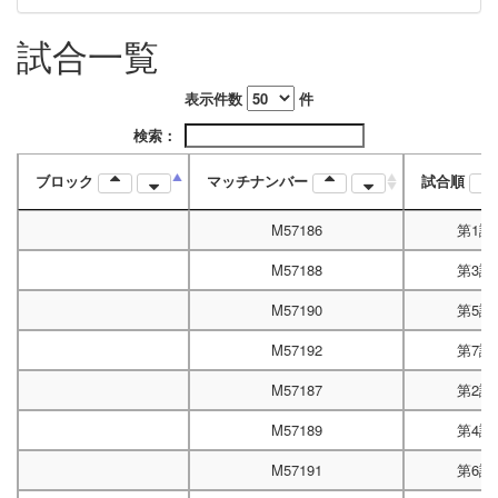
試合一覧
10/14B
13:00
表示件数
件
検索：
ブロック
マッチナンバー
試合順
M57186
第1試
M57188
第3試
M57190
第5試
M57192
第7試
M57187
第2試
M57189
第4試
M57191
第6試