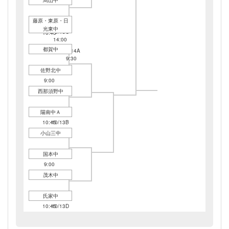
藤原・東原・日
10/13C
光東中
10/13C
10:45
14:00
都賀中
10/14A
9:30
佐野北中
10/13B
9:00
西那須野中
陽南中Ａ
10/13B
10:45
10/13B
14:00
小山三中
国本中
10/13D
9:00
茂木中
氏家中
10/13D
10:45
10/13D
14:00
10/14B
9:30