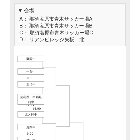
▼ 会場
A： 那須塩原市青木サッカー場A
B： 那須塩原市青木サッカー場B
C： 那須塩原市青木サッカー場C
D： リアンビレッジ矢板 北
藤岡中
一条中
10/13A
9:00
那須中
足利西・白鷗足
10/13A
利中
10/13A
10:45
14:00
北犬飼中
真岡中
10/13C
9:00
烏山中