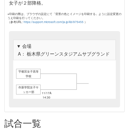
女子が２部降格。
※印刷の際は、ブラウザの設定にて「背景の色とイメージを印刷する」ように設定変更の
うえ印刷を行ってください。
（参考URL:
https://support.microsoft.com/ja-jp/kb/975455
）
▼ 会場
A： 栃木県グリーンスタジアムサブグランド
宇都宮女子高等
学校
作新学院女子サ
ッカー部
11/17A
14:30
試合一覧