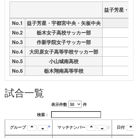
益子芳星・宇
No.1
益子芳星・宇都宮中央・矢板中央
No.2
栃木女子高校サッカー部
M
No.3
作新学院女子サッカー部
M
No.4
大田原女子高等学校サッカー部
M
No.5
小山城南高校
M
No.6
栃木翔南高等学校
M
試合一覧
表示件数
件
検索：
グループ
マッチナンバー
日付