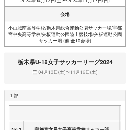
2024年04月13日(土)〜2024年11月17日(日)
会場
小山城南高等学校/栃木県総合運動公園サッカー場/宇都
宮中央高等学校/矢板運動公園陸上競技場/矢板運動公園
サッカー場 (他 全10会場)
栃木県U-18女子サッカーリーグ2024
04月13日(土)〜11月16日(土)
１部
宇
No.1
宇都宮文星女子高等学校サッカー部