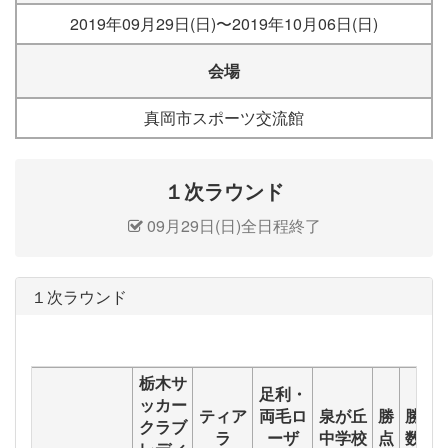
2019年09月29日(日)〜2019年10月06日(日)
会場
真岡市スポーツ交流館
１次ラウンド
09月29日(日)全日程終了
１次ラウンド
栃木サ
足利・
ッカー
ティア
両毛ロ
泉が丘
勝
勝
分
クラブ
ラ
ーザ
中学校
点
数
数