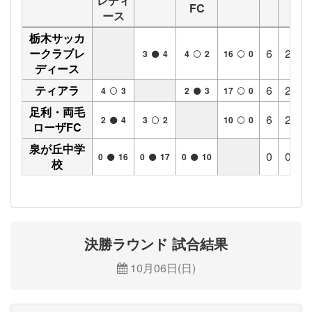
レディ
FC
ース
栃木サッカ
ークラブレ
6
2
0
3
4
4
2
16
0
ディース
ティアラ
6
2
0
4
3
2
3
17
0
足利・両毛
6
2
0
2
4
3
2
10
0
ローザFC
泉が丘中学
0
0
0
0
16
0
17
0
10
校
決勝ラウンド 試合結果
10月06日(日)