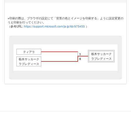
※印刷の際は、ブラウザの設定にて「背景の色とイメージを印刷する」ように設定変更の
うえ印刷を行ってください。
（参考URL:
https://support.microsoft.com/ja-jp/kb/975455
）
ティアラ
栃木サッカーク
1
ラブレディース
5
栃木サッカーク
ラブレディース