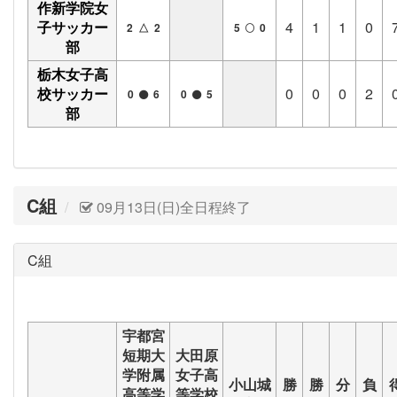
作新学院女
子サッカー
4
1
1
0
2 △ 2
5
0
部
栃木女子高
校サッカー
0
0
0
2
0
6
0
5
部
C組
09月13日(日)全日程終了
C組
宇都宮
短期大
大田原
学附属
女子高
小山城
勝
勝
分
負
高等学
等学校