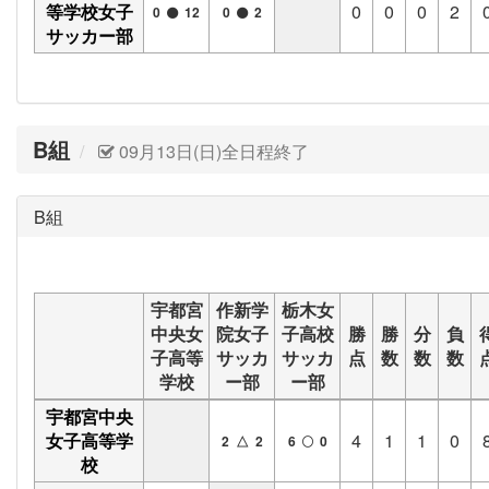
等学校女子
0
0
0
2
0
12
0
2
サッカー部
B組
09月13日(日)全日程終了
B組
宇都宮
作新学
栃木女
中央女
院女子
子高校
勝
勝
分
負
子高等
サッカ
サッカ
点
数
数
数
学校
ー部
ー部
宇都宮中央
女子高等学
4
1
1
0
2 △ 2
6
0
校