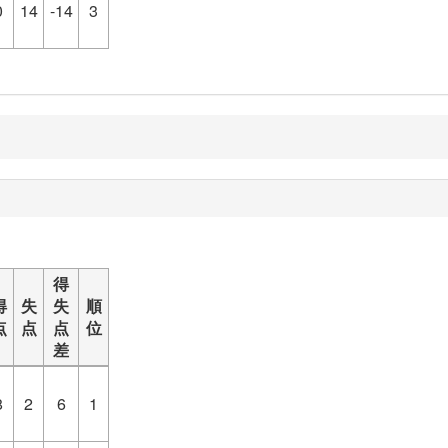
0
14
-14
3
得
得
失
失
順
点
点
点
位
差
8
2
6
1