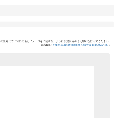
ザの設定にて「背景の色とイメージを印刷する」ように設定変更のうえ印刷を行ってください。
（参考URL:
https://support.microsoft.com/ja-jp/kb/975455
）