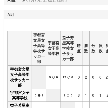
A組
宇都宮
益子芳
文星女
宇都宮
星高等
子高等
勝
勝
分
負
女子高
学校女
学校サ
点
数
数
数
等学校
子サッ
ッカー
カー部
部
宇都宮文星
女子高等学
6
2
0
0
2
9
0
12
0
校サッカー
部
宇都宮女子
3
1
0
1
0
9
2
0
高等学校
益子芳星高