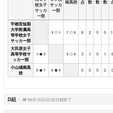
南高校
点
数
数
数
校女子
サッカ
サッカ
ー部
ー部
宇都宮短期
大学附属高
6
2
0
0
1
3
1
7
0
等学校女子
サッカー部
大田原女子
高等学校サ
3
1
0
1
1
3
5
0
ッカー部
小山城南高
0
0
0
2
0
7
0
5
校
D組
09月13日(日)全日程終了