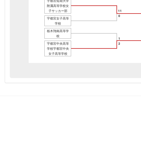
宇都宮短期大学
附属高等学校女
子サッカー部
11
0
宇都宮女子高等
学校
栃木翔南高等学
校
1
宇都宮中央高等
2
学校宇都宮中央
女子高等学校