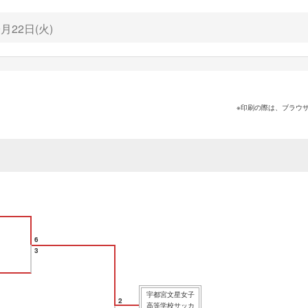
9月22日(火)
※印刷の際は、ブラウ
6
3
宇都宮文星女子
2
高等学校サッカ