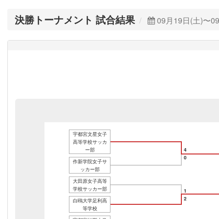
決勝トーナメント 試合結果
09月19日(土)〜0
宇都宮文星女子
高等学校サッカ
ー部
4
0
作新学院女子サ
ッカー部
大田原女子高等
学校サッカー部
1
2
白鴎大学足利高
等学校