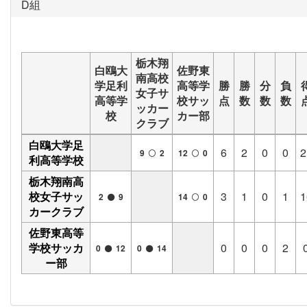
D組
栃木翔
白鴎大
佐野東
南高校
学足利
高等学
勝
勝
分
負
女子サ
高等学
校サッ
点
数
数
数
ッカー
校
カー部
クラブ
白鴎大学足
6
2
0
0
2
9
2
12
0
利高等学校
栃木翔南高
校女子サッ
3
1
0
1
1
2
9
14
0
カークラブ
佐野東高等
学校サッカ
0
0
0
2
0
12
0
14
ー部