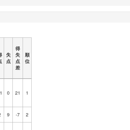
得
得
失
失
順
点
点
点
位
差
1
0
21
1
2
9
-7
2