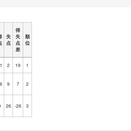
得
得
失
失
順
点
点
点
位
差
1
2
19
1
6
9
7
2
0
26
-26
3