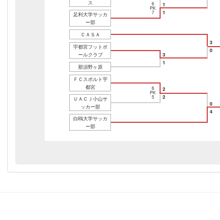
ス
6
1
PK
1
7
足利大学サッカ
ー部
ＣＡＳＡ
3
宇都宮フットボ
0
ールクラブ
3
1
那須野ヶ原
ＦＣスポルト宇
都宮
6
2
PK
2
5
ＵＡＣＪ小山サ
0
ッカー部
4
白鴎大学サッカ
ー部