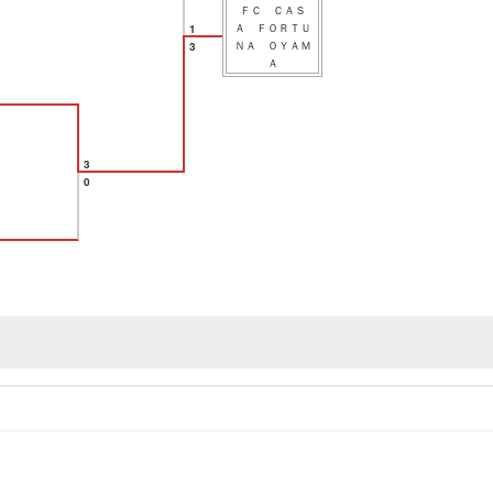
ＦＣ ＣＡＳ
Ａ ＦＯＲＴＵ
1
ＮＡ ＯＹＡＭ
3
Ａ
3
0