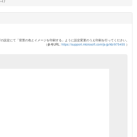
ザの設定にて「背景の色とイメージを印刷する」ように設定変更のうえ印刷を行ってください。
（参考URL:
https://support.microsoft.com/ja-jp/kb/975455
）