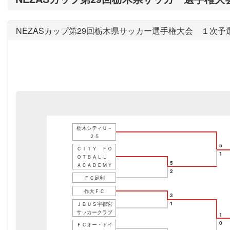
NEZASカップ第29回栃木県サッカー選手権大会 １次予
栃木シティＵ－
２５
5
ＣＩＴＹ ＦＯ
1
ＯＴＢＡＬＬ
5
ＡＣＡＤＥＭＹ
2
ＦＣ足利
作大ＦＣ
3
1
ＪＢＵＳ宇都宮
サッカークラブ
1
0
ＦＣオー・ドイ