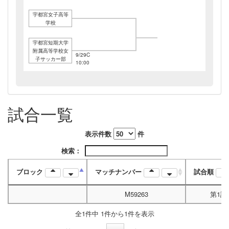
宇都宮女子高等
学校
宇都宮短期大学
附属高等学校女
9/29C
子サッカー部
10:00
試合一覧
表示件数
件
検索：
ブロック
マッチナンバー
試合順
M59263
第1試
全1件中 1件から1件を表示