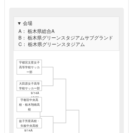
▼ 会場
A： 栃木県総合A
B： 栃木県グリーンスタジアムサブグランド
C： 栃木県グリーンスタジアム
宇都宮文星女子
高等学校サッカ
ー部
大田原女子高等
学校サッカー部
9/14A
12:30
宇都宮中央高
校・栃木翔南高
校
益子芳星高校・
矢板中央高校
9/14A