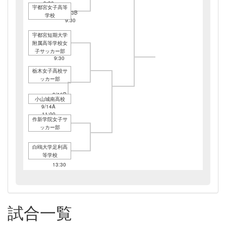
9:30
宇都宮女子高等
9/23B
学校
9:30
宇都宮短期大学
附属高等学校女
9/16B
子サッカー部
9:30
栃木女子高校サ
ッカー部
9/16B
小山城南高校
11:30
9/14A
11:00
作新学院女子サ
ッカー部
白鴎大学足利高
等学校
9/16B
13:30
9/23B
11:30
9/29C
試合一覧
12:30