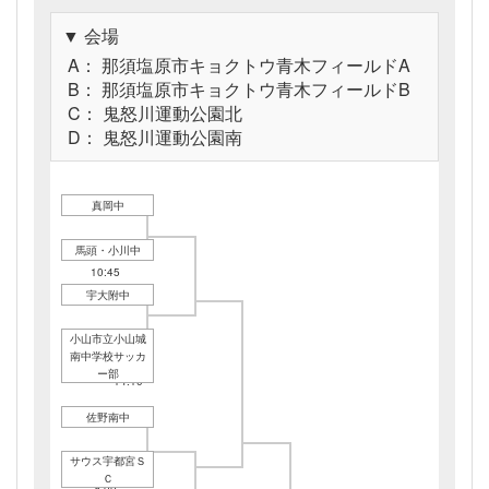
▼ 会場
A： 那須塩原市キョクトウ青木フィールドA
B： 那須塩原市キョクトウ青木フィールドB
C： 鬼怒川運動公園北
D： 鬼怒川運動公園南
真岡中
馬頭・小川中
10/18A
10:45
宇大附中
小山市立小山城
10/18B
南中学校サッカ
10/18B
10:45
ー部
14:10
佐野南中
サウス宇都宮Ｓ
10/18C
Ｃ
9:00