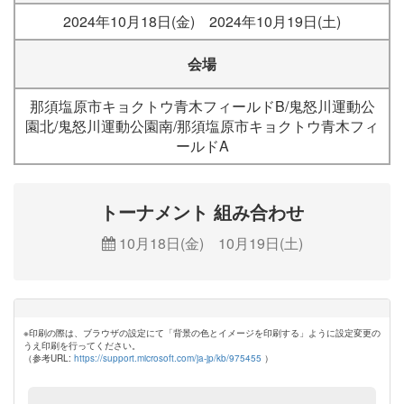
2024年10月18日(金) 2024年10月19日(土)
会場
那須塩原市キョクトウ青木フィールドB/鬼怒川運動公
園北/鬼怒川運動公園南/那須塩原市キョクトウ青木フィ
ールドA
トーナメント 組み合わせ
10月18日(金) 10月19日(土)
※印刷の際は、ブラウザの設定にて「背景の色とイメージを印刷する」ように設定変更の
うえ印刷を行ってください。
（参考URL:
https://support.microsoft.com/ja-jp/kb/975455
）