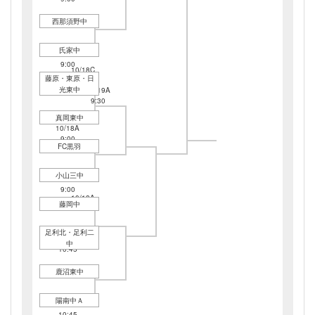
西那須野中
氏家中
10/18D
9:00
10/18C
藤原・東原・日
12:30
光東中
10/19A
9:30
真岡東中
10/18A
9:00
FC黒羽
小山三中
10/18B
9:00
10/18A
藤岡中
12:30
足利北・足利二
10/18C
中
10:45
鹿沼東中
陽南中Ａ
10/18D
10:45