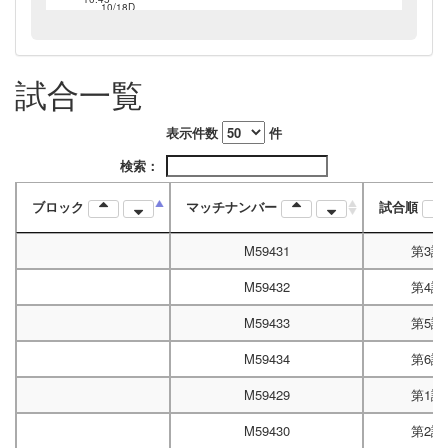
10/18D
14:10
10/19B
9:30
試合一覧
10/19B
13:00
表示件数
件
検索：
ブロック
マッチナンバー
試合順
M59431
第3試
M59432
第4試
M59433
第5試
M59434
第6試
M59429
第1試
M59430
第2試