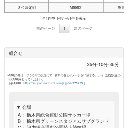
３位決定戦
M59521
第1試
全1件中 1件から1件を表示
前のページ
1
次のページ
組合せ
35分-10分-35分
※印刷の際は、ブラウザの設定にて「背景の色とイメージを印刷する」ように設定変更の
うえ印刷を行ってください。
（参考URL:
https://support.microsoft.com/ja-jp/kb/975455
）
▼ 会場
A： 栃木県総合運動公園サッカー場
B： 栃木県グリーンスタジアムサブグランド
C： 河内総合運動公園陸上競技場