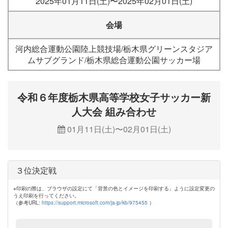
2025年01月11日(土)〜2025年02月01日(土)
会場
河内総合運動公園陸上競技場/栃木県グリーンスタジア
ムサブグランド/栃木県総合運動公園サッカー場
令和６年度栃木県高等学校女子サッカー新
人大会 組み合わせ
01月11日(土)〜02月01日(土)
３位決定戦
※印刷の際は、ブラウザの設定にて「背景の色とイメージを印刷する」ように設定変更の
うえ印刷を行ってください。
（参考URL:
https://support.microsoft.com/ja-jp/kb/975455
）