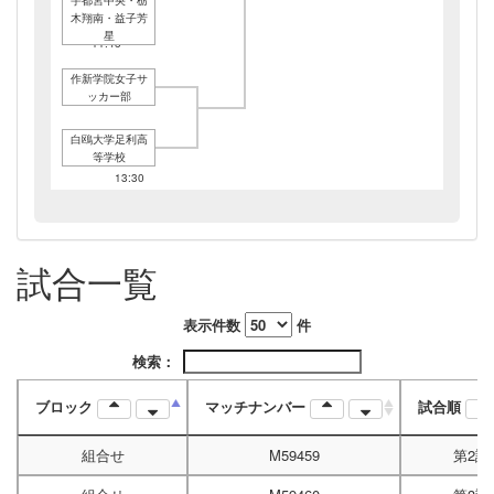
11:45
木翔南・益子芳
1/11A
星
11:45
作新学院女子サ
ッカー部
白鴎大学足利高
等学校
1/11A
13:30
2/01C
13:30
1/19B
試合一覧
12:30
表示件数
件
検索：
ブロック
マッチナンバー
試合順
組合せ
M59459
第2試