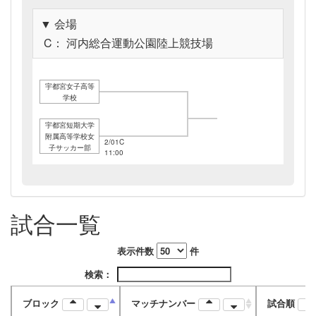
▼ 会場
C： 河内総合運動公園陸上競技場
宇都宮女子高等
学校
宇都宮短期大学
附属高等学校女
2/01C
子サッカー部
11:00
試合一覧
表示件数
件
検索：
ブロック
マッチナンバー
試合順