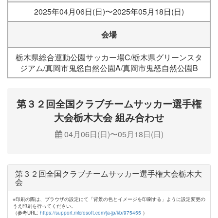
2025年04月06日(日)〜2025年05月18日(日)
会場
栃木県総合運動公園サッカー場C/栃木県グリーンスタ
ジアム/真岡市鬼怒自然公園A/真岡市鬼怒自然公園B
第３２回全国クラブチームサッカー選手権
大会栃木大会 組み合わせ
04月06日(日)〜05月18日(日)
第３２回全国クラブチームサッカー選手権大会栃木大
会
※印刷の際は、ブラウザの設定にて「背景の色とイメージを印刷する」ように設定変更の
うえ印刷を行ってください。
（参考URL:
https://support.microsoft.com/ja-jp/kb/975455
）