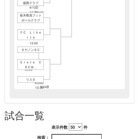
揚茜クラブ
4/13D
11:30
4/20D
栃木教員フット
11:00
ボールクラブ
ＦＣ Ｌｉｂｅ
ｒｔｅ
4/13D
13:00
キヤノンＳＣ
Ｅｒｓｔｅ Ｃ
4/06C
ＲＥＷ．
13:00
リスタ
4/20D
5/04B
13:30
13:30
4/13D
14:30
試合一覧
表示件数
件
5/18A
検索：
13:30