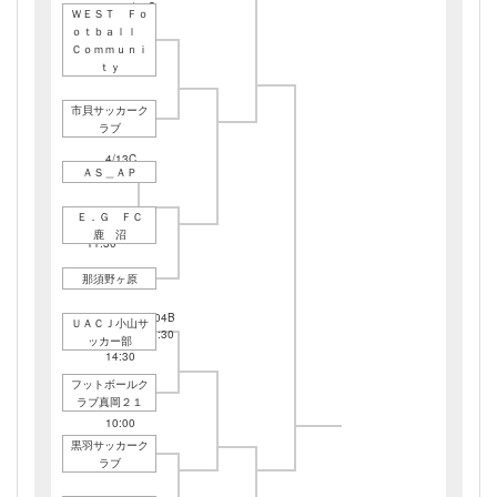
4/20C
ＷＥＳＴ Ｆｏ
11:00
ｏｔｂａｌｌ
Ｃｏｍｍｕｎｉ
ｔｙ
市貝サッカーク
ラブ
4/13C
ＡＳ＿ＡＰ
13:00
Ｅ．Ｇ ＦＣ
4/06C
鹿 沼
11:30
那須野ヶ原
5/04B
4/20C
ＵＡＣＪ小山サ
13:30
14:30
4/13C
ッカー部
14:30
フットボールク
ラブ真岡２１
4/13D
10:00
黒羽サッカーク
ラブ