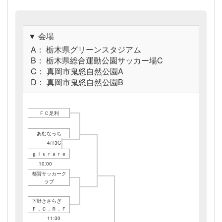
▼ 会場
A： 栃木県グリーンスタジアム
B： 栃木県総合運動公園サッカー場C
C： 真岡市鬼怒自然公園A
D： 真岡市鬼怒自然公園B
ＦＣ足利
あむなっち
4/13C
10:00
ｇｉｕｒａｒｅ
4/06C
10:00
都賀サッカーク
ラブ
下野きさらぎ
Ｆ．Ｃ．Ｒ．Ｆ
4/13C
11:30