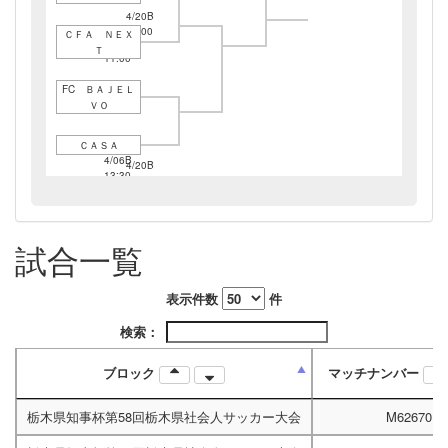
4/20B
11:00
ＣＦＡ ＮＥＸ
4/06B
Ｔ
11:00
FC ＢＡＪＥＬ
ＶＯ
ＣＡＳＡ
4/06B
4/20B
13:30
13:30
試合一覧
5/18C
11:00
表示件数
件
検索：
ブロック
マッチナンバー
栃木県知事杯第58回栃木県社会人サッカー大会
M62670