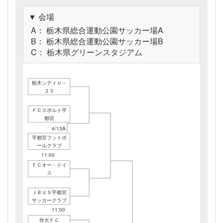
▼ 会場
A： 栃木県総合運動公園サッカー場A
B： 栃木県総合運動公園サッカー場B
C： 栃木県グリーンスタジアム
栃木シティＵ－
２５
ＦＣスポルト宇
都宮
4/13A
11:00
宇都宮フットボ
ールクラブ
4/06A
11:00
ＦＣオー・ドイ
ス
ＪＢＵＳ宇都宮
サッカークラブ
4/13A
11:00
作大ＦＣ