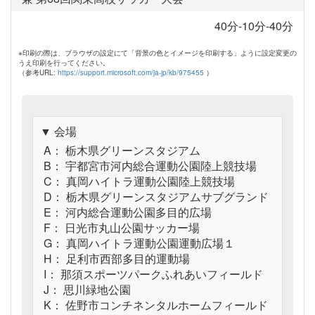
40分-10分-40分
※印刷の際は、ブラウザの設定にて「背景の色とイメージを印刷する」ように設定変更の
うえ印刷を行ってください。
（参考URL:
https://support.microsoft.com/ja-jp/kb/975455
）
▼ 会場
A： 栃木県グリーンスタジアム
B： 宇都宮市河内総合運動公園陸上競技場
C： 真岡ハイトラ運動公園陸上競技場
D： 栃木県グリーンスタジアムサブグランド
E： 河内総合運動公園多目的広場
F： 日光市丸山公園サッカー場
G： 真岡ハイトラ運動公園運動広場１
H： 足利市西部多目的運動場
I： 那須スポーツパークふれあいフィールド
J： 思川緑地公園
K： 佐野市コンチネンタルホームフィールド