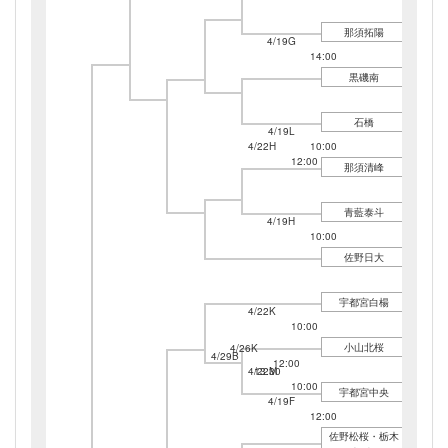
那須拓陽
4/19G
14:00
黒磯南
石橋
4/19L
4/22H
10:00
12:00
那須清峰
青藍泰斗
4/19H
10:00
佐野日大
宇都宮白楊
4/22K
10:00
小山北桜
4/26K
4/29B
12:00
4/22M
13:30
10:00
宇都宮中央
4/19F
12:00
佐野松桜・栃木