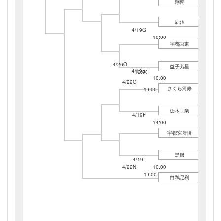
翔南
鹿沼
4/19G
10:00
宇都宮東
4/26O
益子芳星
4/19E
12:00
10:00
4/22G
さくら清修
10:00
栃木工業
4/19F
14:00
宇都宮清陵
黒磯
4/19I
4/22N
10:00
10:00
白鴎足利