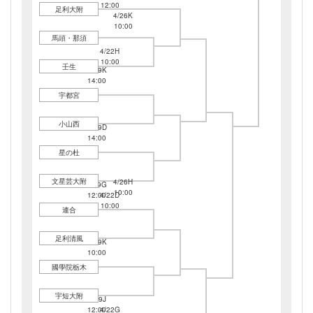
12:00
足利大附
4/26K
10:00
馬頭・那須
4/22H
10:00
壬生
4/19K
14:00
宇都宮
小山西
4/19D
14:00
星の杜
文星芸大附
4/26H
4/19G
10:00
12:00
4/22D
10:00
連合
足利清風
4/19K
10:00
國學院栃木
宇短大附
4/19J
12:00
4/22G