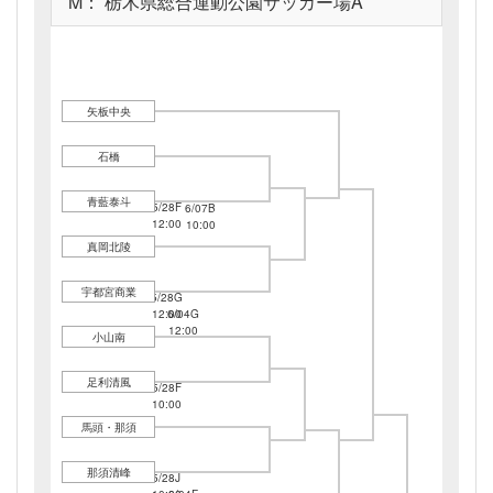
M： 栃木県総合運動公園サッカー場A
矢板中央
石橋
青藍泰斗
5/28F
6/07B
12:00
10:00
真岡北陵
宇都宮商業
5/28G
12:00
6/04G
12:00
小山南
足利清風
5/28F
10:00
馬頭・那須
那須清峰
5/28J