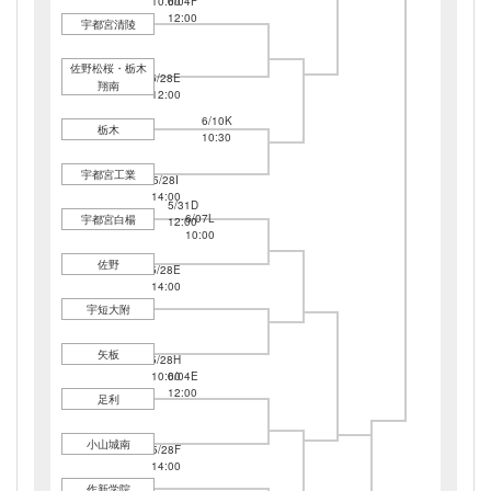
10:00
6/04F
12:00
宇都宮清陵
佐野松桜・栃木
5/28E
翔南
12:00
6/10K
栃木
10:30
宇都宮工業
5/28I
14:00
5/31D
6/07L
宇都宮白楊
12:00
10:00
佐野
5/28E
14:00
宇短大附
矢板
5/28H
10:00
6/04E
12:00
足利
小山城南
5/28F
14:00
作新学院