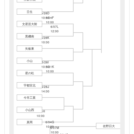
壬生
5/28D
10:00
6/04F
10:00
文星芸大附
6/07L
12:00
黒磯南
5/28K
10:00
矢板東
小山
5/28I
10:00
5/31K
10:00
星の杜
宇都宮北
5/28J
14:00
今市工業
小山西
5/24H
10:00
真岡
6/04G
佐野日大
10:00
6/07M
10:00