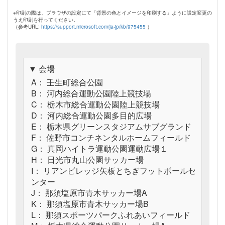
※印刷の際は、ブラウザの設定にて「背景の色とイメージを印刷する」ように設定変更の
うえ印刷を行ってください。
（参考URL:
https://support.microsoft.com/ja-jp/kb/975455
）
▼ 会場
A： 壬生町総合公園
B： 河内総合運動公園陸上競技場
C： 栃木市総合運動公園陸上競技場
D： 河内総合運動公園多目的広場
E： 栃木県グリーンスタジアムサブグランド
F： 佐野市コンチネンタルホームフィールド
G： 真岡ハイトラ運動公園運動広場１
H： 日光市丸山公園サッカー場
I： リアンビレッジ矢板とちぎフットボールセ
ンター
J： 那須塩原市青木サッカー場A
K： 那須塩原市青木サッカー場B
L： 那須スポーツパークふれあいフィールド