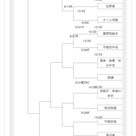
佐野東
6/10K
13:30
さくら清修
5/28I
5/31H
12:00
10:00
國學院栃木
6/07B
12:00
宇都宮中央
5/28E
10:00
鹿南・栃農・佐
日中等
黒磯
5/28J
5/31K
12:00
14:00
高根沢・幸福の
科学
那須拓陽
5/28K
14:00
宇都宮南
鹿沼東