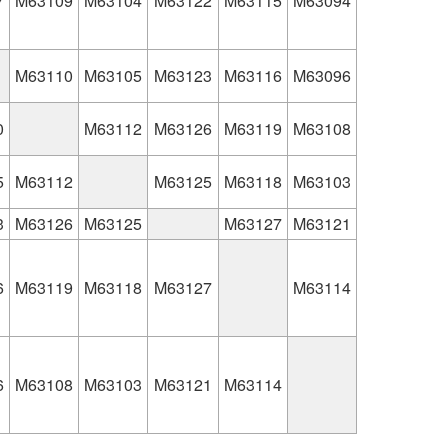
7
M63109
M63104
M63122
M63115
M63094
M63110
M63105
M63123
M63116
M63096
0
M63112
M63126
M63119
M63108
5
M63112
M63125
M63118
M63103
3
M63126
M63125
M63127
M63121
6
M63119
M63118
M63127
M63114
6
M63108
M63103
M63121
M63114