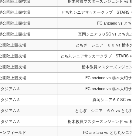
動公園陸上競技場
栃木教員マスターズレジェンド
vs
栃
動公園陸上競技場
とち丸シニアサッカークラブ STARS
v
動公園陸上競技場
FC anziano
vs
とちぎ
動公園陸上競技場
真岡シニア６０SC
vs
とち丸シニ
公園陸上競技場
とちぎ シニア ６０
vs
栃木大
公園陸上競技場
とち丸シニアサッカークラブ STARS
vs
公園陸上競技場
栃木教員マスターズレジェン
公園陸上競技場
FC anziano
vs
栃木大昭サッ
スタジアムＡ
FC anziano
vs
栃木大昭サッ
スタジアムＡ
真岡シニア６０SC
vs
スタジアムＡ
とちぎ シニア ６０
vs
とち丸シ
スタジアムＡ
栃木教員マスターズレジェンド
vs
栃
ーンフィールド
FC anziano
vs
とち丸シニアサ