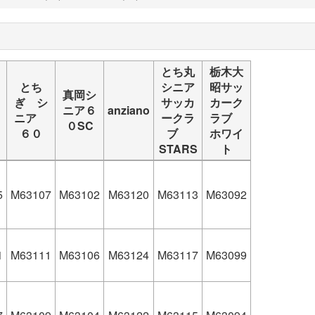
とち丸
栃木大
とち
シニア
昭サッ
真岡シ
ぎ シ
サッカ
カーク
ニア６
anziano
ニア
ークラ
ラブ
０SC
６０
ブ
ホワイ
STARS
ト
5
M63107
M63102
M63120
M63113
M63092
1
M63111
M63106
M63124
M63117
M63099