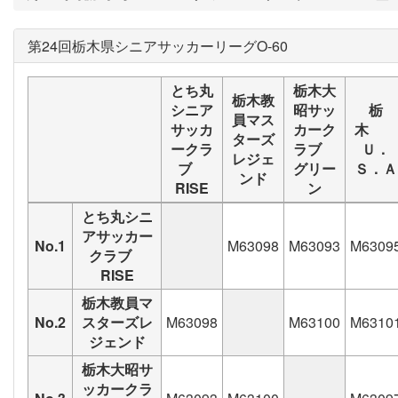
第24回栃木県シニアサッカーリーグO-60
とち丸
栃木大
栃木教
シニア
昭サッ
栃
員マス
サッカ
カーク
木
ターズ
ークラ
ラブ
Ｕ．
レジェ
ブ
グリー
Ｓ．Ａ
ンド
RISE
ン
とち丸シニ
アサッカー
No.1
M63098
M63093
M6309
クラブ
RISE
栃木教員マ
No.2
スターズレ
M63098
M63100
M6310
ジェンド
栃木大昭サ
ッカークラ