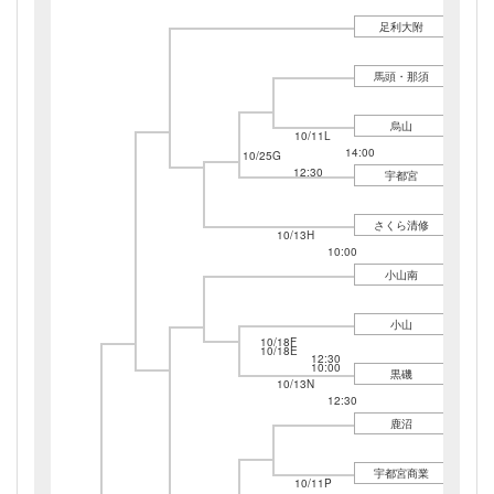
足利大附
馬頭・那須
烏山
10/11L
14:00
10/25G
12:30
宇都宮
さくら清修
10/13H
10:00
小山南
小山
10/18F
10/18E
12:30
10:00
黒磯
10/13N
12:30
鹿沼
宇都宮商業
10/11P