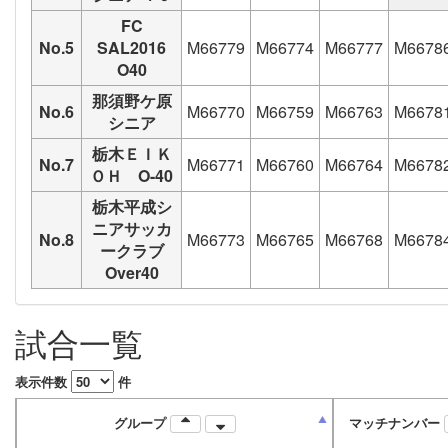
FC
No.5
SAL2016
M66779
M66774
M66777
M6678
O40
那須野ケ原
No.6
M66770
M66759
M66763
M6678
シニア
栃木ＥＩＫ
No.7
M66771
M66760
M66764
M6678
ＯＨ O-40
栃木平成シ
ニアサッカ
No.8
M66773
M66765
M66768
M6678
ークラブ
Over40
試合一覧
表示件数
件
グループ
マッチナンバー