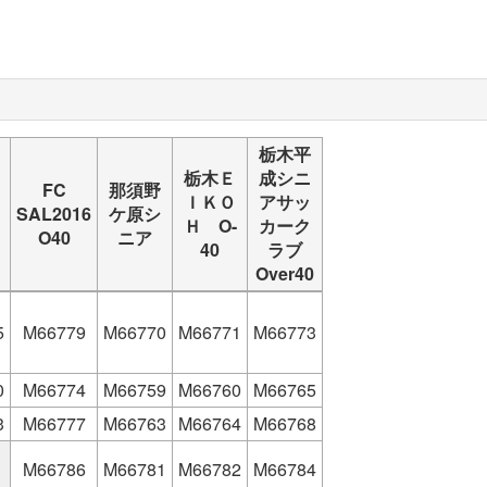
栃木平
栃木Ｅ
成シニ
FC
那須野
ＩＫＯ
アサッ
SAL2016
ケ原シ
Ｈ O-
カーク
O40
ニア
40
ラブ
Over40
5
M66779
M66770
M66771
M66773
0
M66774
M66759
M66760
M66765
3
M66777
M66763
M66764
M66768
M66786
M66781
M66782
M66784