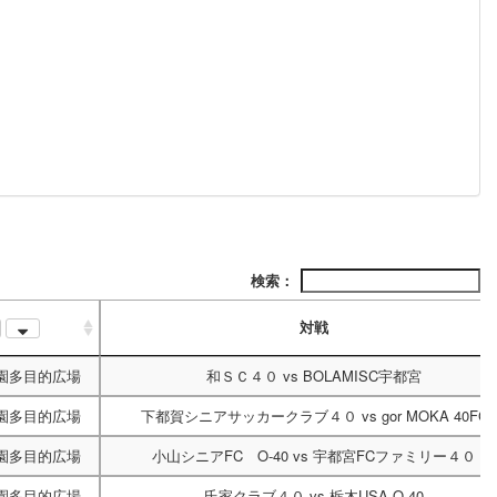
検索：
対戦
園多目的広場
和ＳＣ４０
vs
BOLAMISC宇都宮
園多目的広場
下都賀シニアサッカークラブ４０
vs
gor MOKA 40FC
園多目的広場
小山シニアFC O-40
vs
宇都宮FCファミリー４０
園多目的広場
氏家クラブ４０
vs
栃木USA O-40