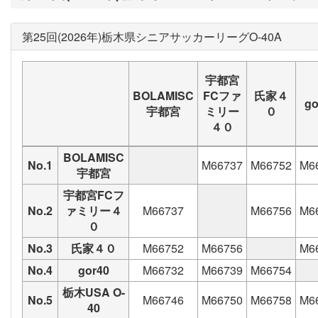
第25回(2026年)栃木県シニアサッカーリーグO-40A
宇都宮
BOLAMISC
FCファ
氏家４
go
宇都宮
ミリー
０
４０
BOLAMISC
No.1
M66737
M66752
M6
宇都宮
宇都宮FCフ
No.2
ァミリー４
M66737
M66756
M6
０
No.3
氏家４０
M66752
M66756
M6
No.4
gor40
M66732
M66739
M66754
栃木USA O-
No.5
M66746
M66750
M66758
M6
40