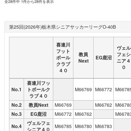
全28件中 1件から28件を表示
第25回(2026年)栃木県シニアサッカーリーグO-40B
喜連川
ヴェル
フット
教員
フェシ
ボール
EG鹿沼
Next
ニア４
クラブ
０
４０
喜連川フッ
No.1
トボールク
M66769
M66772
M6678
ラブ４０
No.2
教員Next
M66769
M66762
M6678
No.3
EG鹿沼
M66772
M66762
M6678
ヴェルフェ
No.4
M66785
M66780
M66783
シニア４０