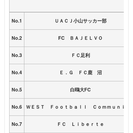
No.1
ＵＡＣＪ小山サッカー部
No.2
FC ＢＡＪＥＬＶＯ
No.3
ＦＣ足利
No.4
Ｅ．Ｇ ＦＣ鹿 沼
No.5
白鴎大FC
No.6
ＷＥＳＴ Ｆｏｏｔｂａｌｌ Ｃｏｍｍｕｎｉｔ
No.7
ＦＣ Ｌｉｂｅｒｔｅ