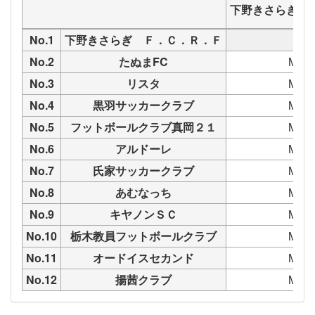
下野きさらぎ 
No.1
下野きさらぎ Ｆ．Ｃ．Ｒ．Ｆ
No.2
たぬまFC
M67
No.3
リスタ
M66
No.4
黒羽サッカークラブ
M66
No.5
フットボールクラブ真岡２１
M66
No.6
アルドーレ
M67
No.7
氏家サッカークラブ
M66
No.8
あむなっち
M67
No.9
キヤノンＳＣ
M66
No.10
栃木教員フットボールクラブ
M66
No.11
オードイスセカンド
M66
No.12
揚茜クラブ
M66