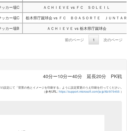
サッカー場C
ＡＣＨＩＥＶＥ
vs
ＦＣ ＳＯＬＥＩＬ
サッカー場C
栃木県庁蹴球会
vs
ＦＣ ＢＯＡＳＯＲＴＥ ＪＵＮＴＡＲ
サッカー場B
ＡＣＨＩＥＶＥ
vs
栃木県庁蹴球会
前のページ
1
次のページ
40分ー10分ー40分 延長20分 PK戦
ザの設定にて「背景の色とイメージを印刷する」ように設定変更のうえ印刷を行ってください。
（参考URL:
https://support.microsoft.com/ja-jp/kb/975455
）