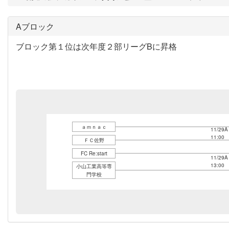
Aブロック
ブロック第１位は次年度２部リーグBに昇格
ａｍｎａｃ
11/29A
11:00
ＦＣ佐野
FC Re:start
11/29A
13:00
小山工業高等専
門学校