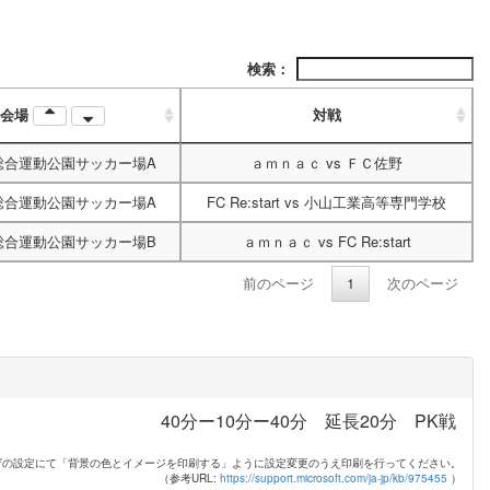
検索：
会場
対戦
総合運動公園サッカー場A
ａｍｎａｃ
vs
ＦＣ佐野
総合運動公園サッカー場A
FC Re:start
vs
小山工業高等専門学校
総合運動公園サッカー場B
ａｍｎａｃ
vs
FC Re:start
前のページ
1
次のページ
40分ー10分ー40分 延長20分 PK戦
ザの設定にて「背景の色とイメージを印刷する」ように設定変更のうえ印刷を行ってください。
（参考URL:
https://support.microsoft.com/ja-jp/kb/975455
）