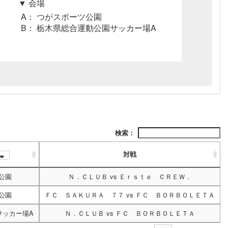
▼ 会場
A： つがスポーツ公園
B： 栃木県総合運動公園サッカー場A
検索：
対戦
公園
Ｎ．ＣＬＵＢ
vs
Ｅｒｓｔｅ ＣＲＥＷ．
公園
ＦＣ ＳＡＫＵＲＡ ７７
vs
ＦＣ ＢＯＲＢＯＬＥＴＡ
サッカー場A
Ｎ．ＣＬＵＢ
vs
ＦＣ ＢＯＲＢＯＬＥＴＡ