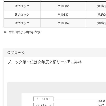
Bブロック
M10832
第1試
Bブロック
M10833
第2試
Bブロック
M10834
第3試
全3件中 1件から3件を表示
Cブロック
ブロック第１位は次年度２部リーグBに昇格
Ｎ．ＣＬＵＢ
11/29A
10:00
Ｅｒｓｔｅ Ｃ