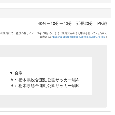
40分ー10分ー40分 延長20分 PK戦
ザの設定にて「背景の色とイメージを印刷する」ように設定変更のうえ印刷を行ってください。
（参考URL:
https://support.microsoft.com/ja-jp/kb/975455
）
▼ 会場
A： 栃木県総合運動公園サッカー場A
B： 栃木県総合運動公園サッカー場B