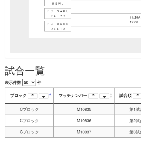
ＲＥＷ．
ＦＣ ＳＡＫＵ
ＲＡ ７７
11/29A
12:00
ＦＣ ＢＯＲＢ
ＯＬＥＴＡ
試合一覧
表示件数
件
ブロック
マッチナンバー
試合順
Cブロック
M10835
第1試
Cブロック
M10836
第2試
Cブロック
M10837
第3試