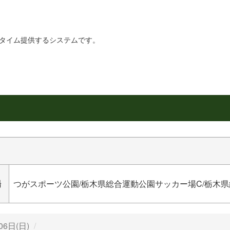
リアルタイム提供するシステムです。
場
つがスポーツ公園/栃木県総合運動公園サッカー場C/栃木
06日(日)