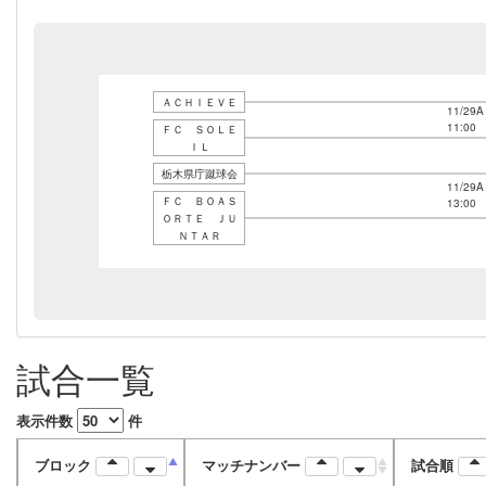
ＡＣＨＩＥＶＥ
11/29A
11:00
ＦＣ ＳＯＬＥ
ＩＬ
栃木県庁蹴球会
11/29A
ＦＣ ＢＯＡＳ
13:00
ＯＲＴＥ ＪＵ
ＮＴＡＲ
試合一覧
表示件数
件
ブロック
マッチナンバー
試合順