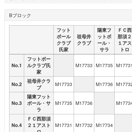
Bブロック
フット
陽東フ
ＦＣ西
ボール
祖母井
ットボ
那須２
クラブ
クラブ
ール・
１アス
氏家
サラ
トロ
フットボー
No.1
ルクラブ氏
M17733
M17735
M1773
家
祖母井クラ
No.2
M17733
M17736
M1773
ブ
陽東フット
No.3
ボール・サ
M17735
M17736
M1773
ラ
ＦＣ西那須
No.4
２１アスト
M17731
M17732
M17734
ロ