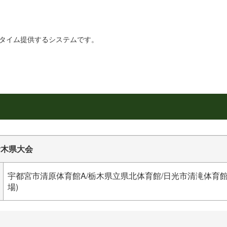
リアルタイム提供するシステムです。
栃木県大会
宇都宮市清原体育館A/栃木県立県北体育館/日光市清滝体育館/
場)