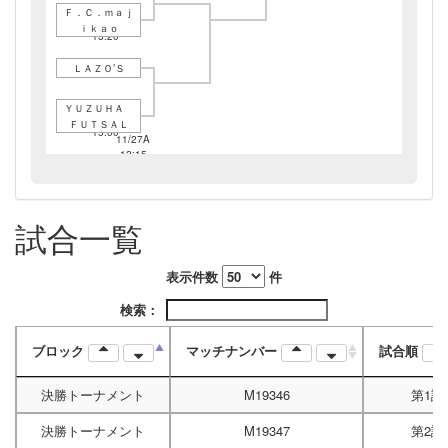
Ｆ．Ｃ．ｍａｊ
11/06A
ｉｋａｏ
13:20
ＬＡＺＯ’Ｓ
ＹＵＺＵＨＡ
11/06A
ＦＵＴＳＡＬ
15:00
11/27A
12:15
11/27A
14:45
試合一覧
表示件数
件
検索：
ブロック
マッチナンバー
試合順
決勝トーナメント
M19346
第1試
決勝トーナメント
M19347
第2試