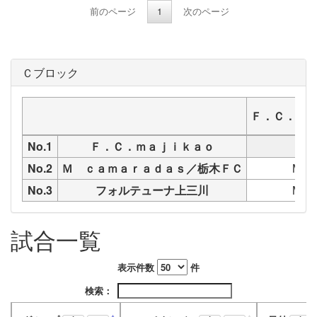
前のページ
1
次のページ
Ｃブロック
Ｆ．Ｃ．ｍ
No.1
Ｆ．Ｃ．ｍａｊｉｋａｏ
No.2
Ｍ ｃａｍａｒａｄａｓ／栃木ＦＣ
M18
No.3
フォルテューナ上三川
M18
試合一覧
表示件数
件
検索：