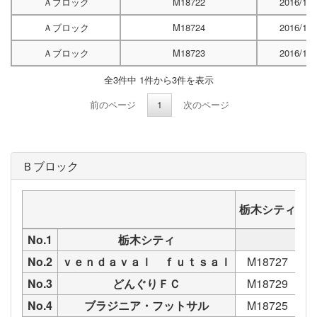
Ａブロック
M18722
2016/10/
Ａブロック
M18724
2016/10/
Ａブロック
M18723
2016/10/
全3件中 1件から3件を表示
前のページ
1
次のページ
Ｂブロック
栃木シティ
ｖ
No.1
栃木シティ
No.2
ｖｅｎｄａｖａｌ ｆｕｔｓａｌ
M18727
No.3
どんぐりＦＣ
M18729
No.4
ブラジニア・フットサル
M18725