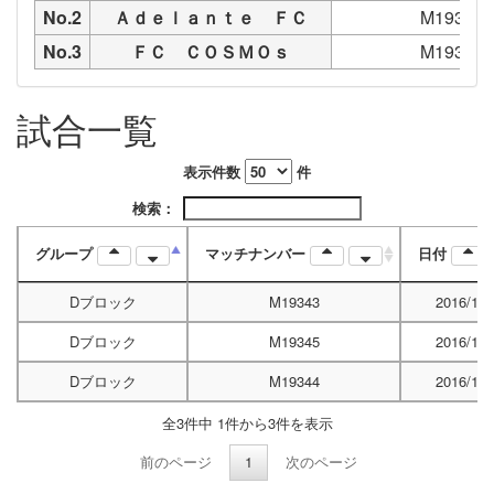
No.2
Ａｄｅｌａｎｔｅ ＦＣ
M19345
No.3
ＦＣ ＣＯＳＭＯｓ
M19343
試合一覧
表示件数
件
検索：
グループ
マッチナンバー
日付
Dブロック
M19343
2016/10/
Dブロック
M19345
2016/10/
Dブロック
M19344
2016/10/
全3件中 1件から3件を表示
前のページ
1
次のページ