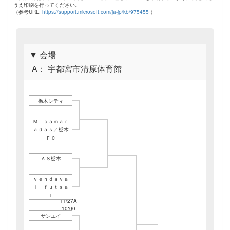
うえ印刷を行ってください。
（参考URL:
https://support.microsoft.com/ja-jp/kb/975455
）
▼ 会場
A： 宇都宮市清原体育館
栃木シティ
Ｍ ｃａｍａｒ
11/06A
ａｄａｓ／栃木
10:00
ＦＣ
ＡＳ栃木
ｖｅｎｄａｖａ
11/06A
ｌ ｆｕｔｓａ
11:40
ｌ
11/27A
10:00
サンエイ