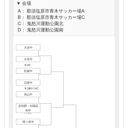
▼ 会場
A： 那須塩原市青木サッカー場A
B： 那須塩原市青木サッカー場C
C： 鬼怒川運動公園北
D： 鬼怒川運動公園南
大谷中
今市中
10/14D
9:30
氏家中
日新中
10/14C
9:30
10/14C
12:30
烏山中
足利西・白鷗足
10/14C
利中
11:00
間々田中