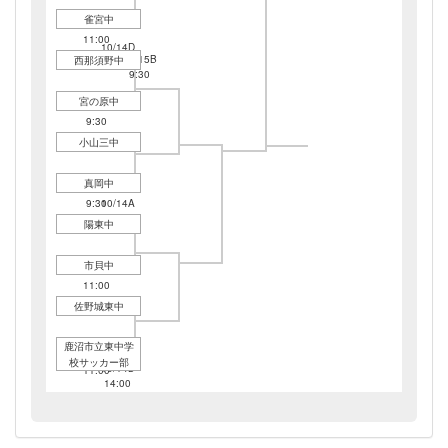
雀宮中
10/14D
11:00
10/14D
10/15B
西那須野中
14:00
9:30
宮の原中
10/14B
9:30
小山三中
真岡中
10/14A
9:30
10/14A
12:30
陽東中
市貝中
10/14B
11:00
佐野城東中
鹿沼市立東中学
10/14A
校サッカー部
10/14B
11:00
14:00
10/15A
9:30