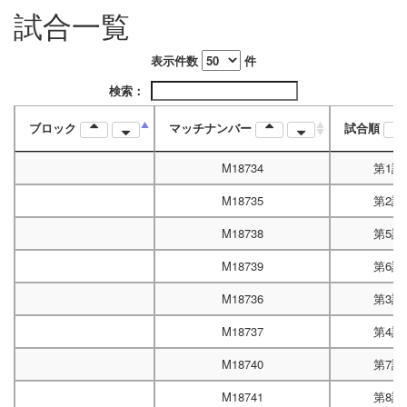
試合一覧
10/15A
13:00
表示件数
件
検索：
ブロック
マッチナンバー
試合順
M18734
第1試
M18735
第2試
M18738
第5試
M18739
第6試
M18736
第3試
M18737
第4試
M18740
第7試
M18741
第8試