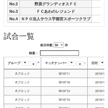
No.2
野原グランディオスＦＣ
M1
No.3
ＦＣあわのレジェンド
M1
No.4
ＮＰＯ法人サウス宇都宮スポーツクラブ
M1
試合一覧
表示件数
件
検索：
グループ
マッチナンバー
日付
Aブロック
M19711
2016/12/
Aブロック
M19716
2016/12/
Aブロック
M19712
2016/12/
Aブロック
M19715
2016/12/