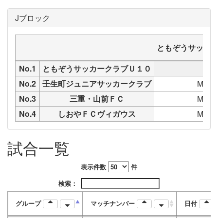
Jブロック
ともぞうサッカ
No.1
ともぞうサッカークラブＵ１０
No.2
壬生町ジュニアサッカークラブ
M197
No.3
三重・山前ＦＣ
M197
No.4
しおやＦＣヴィガウス
M197
試合一覧
表示件数
件
検索：
グループ
マッチナンバー
日付