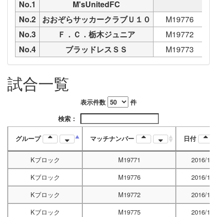
No.1
M'sUnitedFC
No.2
おおぞらサッカークラブＵ１０
M19776
No.3
Ｆ．Ｃ．栃木ジュニア
M19772
No.4
ブラッドレスＳＳ
M19773
試合一覧
表示件数
件
検索：
グループ
マッチナンバー
日付
Kブロック
M19771
2016/12/
Kブロック
M19776
2016/12/
Kブロック
M19772
2016/12/
Kブロック
M19775
2016/12/