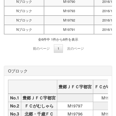
Nブロック
M19790
2016/12/
Nブロック
M19793
2016/12/
Nブロック
M19792
2016/12/
Nブロック
M19791
2016/12/
全6件中 1件から6件を表示
前のページ
1
次のページ
Oブロック
豊郷ＪＦＣ宇都宮
ＦＣがむし
No.1
豊郷ＪＦＣ宇都宮
M1979
No.2
ＦＣがむしゃら
M19797
No.3
北郷・千歳ＦＣ
M19796
M1979