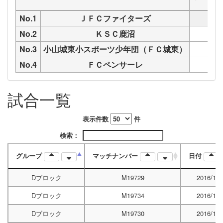
No.1
ＪＦＣファイターズ
No.2
ＫＳＣ鹿沼
M
No.3
小山城東小スポーツ少年団（ＦＣ城東）
M
No.4
ＦＣペンサーレ
M
試合一覧
表示件数
件
検索：
グループ
マッチナンバー
日付
Dブロック
M19729
2016/12/
Dブロック
M19734
2016/12/
Dブロック
M19730
2016/12/