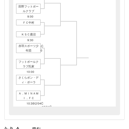
田野フットボー
ルクラブ
12/04C
9:00
ＦＣ中村
ＫＳＣ鹿沼
12/04C
9:30
赤羽スポーツ少
12/04C
年団
11:00
フットボールク
ラブ氏家
12/04C
10:00
さくらボン・デ
ィ・ボーラ
Ａ．ＭＩＮＡＭ
Ｉ．ＦＣ
12/04C
10:30
12/04C
12/04C
12:00
13:00