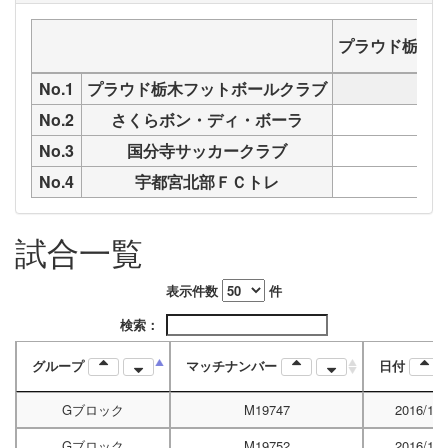
プラウド栃木
No.1
プラウド栃木フットボールクラブ
No.2
さくらボン・ディ・ボーラ
M
No.3
国分寺サッカークラブ
M
No.4
宇都宮北部ＦＣトレ
M
試合一覧
表示件数
件
検索：
グループ
マッチナンバー
日付
Gブロック
M19747
2016/12/
Gブロック
M19752
2016/12/