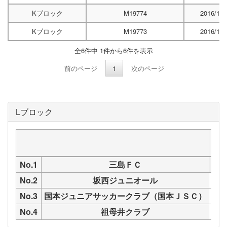
Kブロック
M19774
2016/12/
Kブロック
M19773
2016/12/
全6件中 1件から6件を表示
前のページ
1
次のページ
Lブロック
三
No.1
三島ＦＣ
No.2
坂西ジュニオール
M1
No.3
国本ジュニアサッカークラブ（国本ＪＳＣ）
M1
No.4
祖母井クラブ
M1