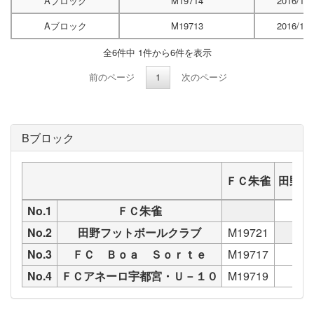
Aブロック
M19714
2016/12/
Aブロック
M19713
2016/12/
全6件中 1件から6件を表示
前のページ
1
次のページ
Bブロック
ＦＣ朱雀
田野フ
No.1
ＦＣ朱雀
No.2
田野フットボールクラブ
M19721
No.3
ＦＣ Ｂｏａ Ｓｏｒｔｅ
M19717
No.4
ＦＣアネーロ宇都宮・Ｕ－１０
M19719