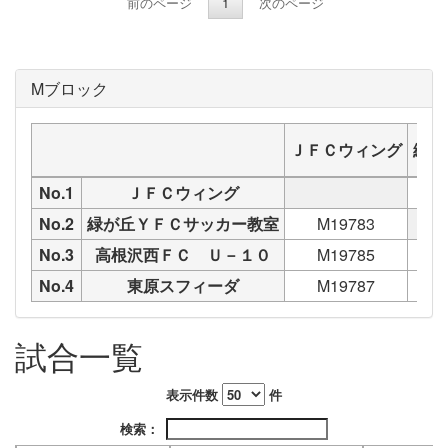
前のページ
1
次のページ
Mブロック
ＪＦＣウィング
緑が
No.1
ＪＦＣウィング
No.2
緑が丘ＹＦＣサッカー教室
M19783
No.3
高根沢西ＦＣ Ｕ－１０
M19785
No.4
東原スフィーダ
M19787
試合一覧
表示件数
件
検索：