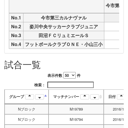
今市第三
No.1
今市第三カルナヴァル
No.2
姿川中央サッカークラブジュニア
M1
No.3
田沼ＦＣリュミエールＳ
M1
No.4
フットボールクラブＯＮＥ・小山三小
M1
試合一覧
表示件数
件
検索：
グループ
マッチナンバー
日付
Nブロック
M19789
2016/12/
Nブロック
M19794
2016/12/