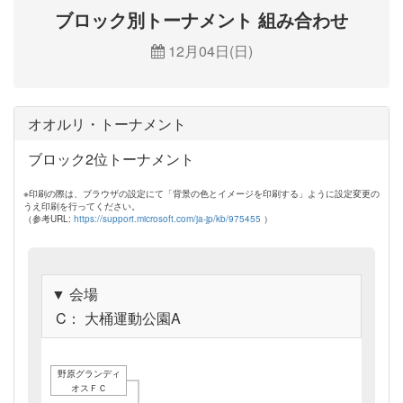
ブロック別トーナメント 組み合わせ
12月04日(日)
オオルリ・トーナメント
ブロック2位トーナメント
※印刷の際は、ブラウザの設定にて「背景の色とイメージを印刷する」ように設定変更の
うえ印刷を行ってください。
（参考URL:
https://support.microsoft.com/ja-jp/kb/975455
）
▼ 会場
C： 大桶運動公園A
野原グランディ
オスＦＣ