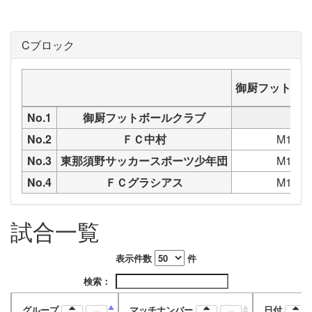
Cブロック
御厨フットボ
No.1
御厨フットボールクラブ
No.2
ＦＣ中村
M1972
No.3
東那須野サッカースポーツ少年団
M1972
No.4
ＦＣグラシアス
M1972
試合一覧
表示件数
件
検索：
グループ
マッチナンバー
日付