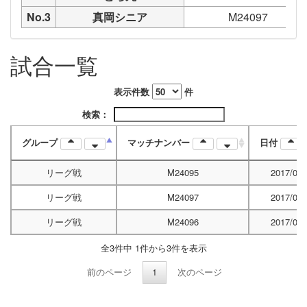
No.3
真岡シニア
M24097
試合一覧
表示件数
件
検索：
グループ
マッチナンバー
日付
リーグ戦
M24095
2017/05/
リーグ戦
M24097
2017/05/
リーグ戦
M24096
2017/05/
全3件中 1件から3件を表示
前のページ
1
次のページ