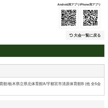
Android用アプリ
iPhone用アプリ
大会一覧に戻る
館/栃木県立県北体育館A/宇都宮市清原体育館B (他 全5会