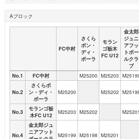
Aブロック
金太郎
さくら
ジュニ
モラン
ボン・
アフッ
FC中村
ゴ栃木
ディ・
トボー
FC U12
ボーラ
ルクラ
ブ
No.1
FC中村
M25200
M25203
M2519
さくらボ
No.2
ン・ディ・
M25200
M25202
M2519
ボーラ
モランゴ栃
No.3
M25203
M25202
M2520
木FC U12
金太郎ジュ
ニアフット
No.4
M25199
M25198
M25201
ボールクラ