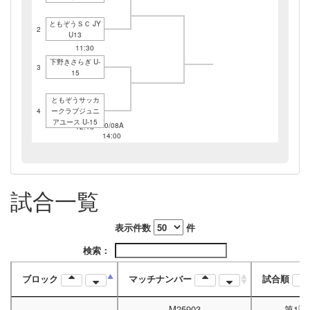
ともぞうＳＣ JY
2
U13
10/08A
11:30
下野きさらぎ U-
3
15
ともぞうサッカ
4
ークラブジュニ
10/08A
アユース U-15
10/08A
12:15
14:00
試合一覧
表示件数
件
検索：
ブロック
マッチナンバー
試合順
M25903
第1試