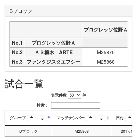
Bブロック
プログレッソ佐野Ａ
Ａ
No.1
プログレッソ佐野Ａ
No.2
ＡＳ栃木 ARTE
M25870
No.3
ファンタジスタエフシー
M25868
試合一覧
表示件数
件
検索：
グループ
マッチナンバー
日付
Bブロック
M25868
2017/10/