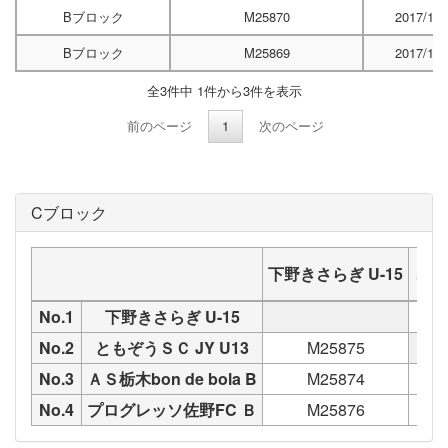
Bブロック
M25870
2017/10/
Bブロック
M25869
2017/10/
全3件中 1件から3件を表示
前のページ
1
次のページ
Cブロック
下野きさらぎ U-15
とも
No.1
下野きさらぎ U-15
No.2
ともぞうＳＣ JY U13
M25875
No.3
ＡＳ栃木bon de bola B
M25874
No.4
プログレッソ佐野FC Ｂ
M25876