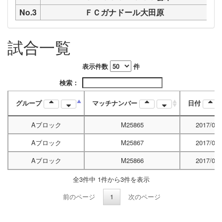
No.3
ＦＣガナドール大田原
試合一覧
表示件数
件
検索：
グループ
マッチナンバー
日付
Aブロック
M25865
2017/09/
Aブロック
M25867
2017/09/
Aブロック
M25866
2017/09/
全3件中 1件から3件を表示
前のページ
1
次のページ