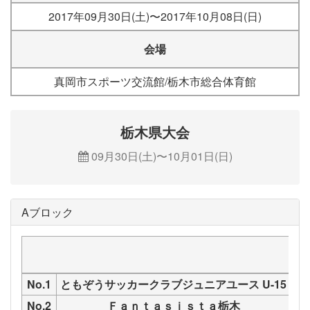
2017年09月30日(土)〜2017年10月08日(日)
会場
真岡市スポーツ交流館/栃木市総合体育館
栃木県大会
09月30日(土)〜10月01日(日)
Aブロック
と
No.1
ともぞうサッカークラブジュニアユース U-15
No.2
Ｆａｎｔａｓｉｓｔａ栃木