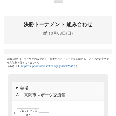
決勝トーナメント 組み合わせ
10月08日(日)
※印刷の際は、ブラウザの設定にて「背景の色とイメージを印刷する」ように設定変更の
うえ印刷を行ってください。
（参考URL:
https://support.microsoft.com/ja-jp/kb/975455
）
▼ 会場
A： 真岡市スポーツ交流館
プログレッソ佐
1
野Ａ