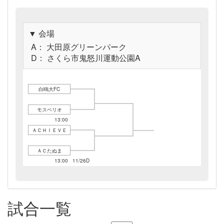
▼ 会場
A： 大田原グリーンパーク
D： さくら市鬼怒川運動公園A
白鴎大FC
モスペリオ
11/19A
13:00
ＡＣＨＩＥＶＥ
ＡＣたぬま
11/19A
13:00
11/26D
11:00
試合一覧