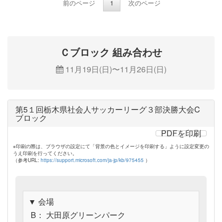
前のページ
1
次のページ
Ｃブロック 組み合わせ
11月19日(日)〜11月26日(日)
第5１回栃木県社会人サッカーリーグ３部決勝大会C
ブロック
PDFを印刷
※印刷の際は、ブラウザの設定にて「背景の色とイメージを印刷する」ように設定変更の
うえ印刷を行ってください。
（参考URL:
https://support.microsoft.com/ja-jp/kb/975455
）
▼ 会場
B： 大田原グリーンパーク