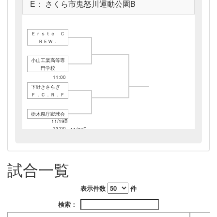
E： さくら市鬼怒川運動公園B
Ｅｒｓｔｅ Ｃ
ＲＥＷ．
小山工業高等専
門学校
11/19B
11:00
下野きさらぎ
Ｆ．Ｃ．Ｒ．Ｆ
栃木県庁蹴球会
11/19B
13:00
11/26E
13:30
試合一覧
表示件数
件
検索：