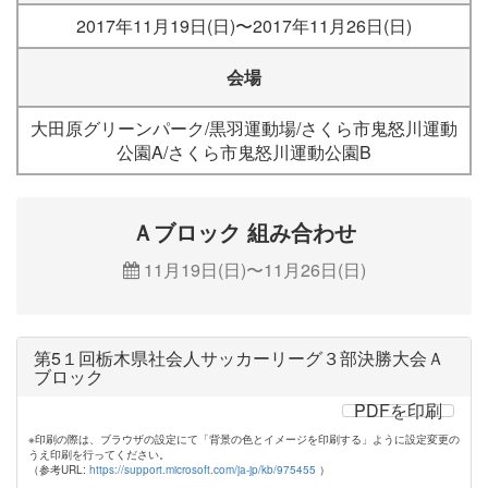
2017年11月19日(日)〜2017年11月26日(日)
会場
大田原グリーンパーク/黒羽運動場/さくら市鬼怒川運動
公園A/さくら市鬼怒川運動公園B
Ａブロック 組み合わせ
11月19日(日)〜11月26日(日)
第5１回栃木県社会人サッカーリーグ３部決勝大会Ａ
ブロック
PDFを印刷
※印刷の際は、ブラウザの設定にて「背景の色とイメージを印刷する」ように設定変更の
うえ印刷を行ってください。
（参考URL:
https://support.microsoft.com/ja-jp/kb/975455
）