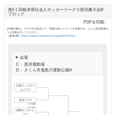
第5１回栃木県社会人サッカーリーグ３部決勝大会B
ブロック
PDFを印刷
※印刷の際は、ブラウザの設定にて「背景の色とイメージを印刷する」ように設定変更の
うえ印刷を行ってください。
（参考URL:
https://support.microsoft.com/ja-jp/kb/975455
）
▼ 会場
C： 黒羽運動場
D： さくら市鬼怒川運動公園A
日産フットボー
ルクラブ
岩舟クラブ
11/19C
11:00
真岡サッカーク
ラブ