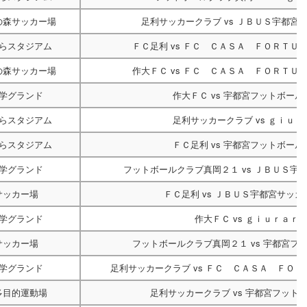
の森サッカー場
足利サッカークラブ
vs
ＪＢＵＳ宇都宮
らスタジアム
ＦＣ足利
vs
ＦＣ ＣＡＳＡ ＦＯＲＴＵ
の森サッカー場
作大ＦＣ
vs
ＦＣ ＣＡＳＡ ＦＯＲＴＵ
学グランド
作大ＦＣ
vs
宇都宮フットボール
らスタジアム
足利サッカークラブ
vs
ｇｉｕｒ
らスタジアム
ＦＣ足利
vs
宇都宮フットボール
学グランド
フットボールクラブ真岡２１
vs
ＪＢＵＳ宇
サッカー場
ＦＣ足利
vs
ＪＢＵＳ宇都宮サッカ
学グランド
作大ＦＣ
vs
ｇｉｕｒａｒ
サッカー場
フットボールクラブ真岡２１
vs
宇都宮フ
学グランド
足利サッカークラブ
vs
ＦＣ ＣＡＳＡ ＦＯＲ
多目的運動場
足利サッカークラブ
vs
宇都宮フット