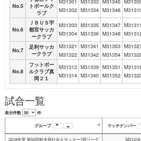
M31301
M31333
M31345
M3130
No.5
トボールク
M31302
M31334
M31346
M3131
ラブ
ＪＢＵＳ宇
M31303
M31335
M31347
M3131
No.6
都宮サッカ
M31304
M31336
M31348
M3131
ークラブ
M31321
M31341
M31353
M3132
足利サッカ
No.7
ークラブ
M31322
M31342
M31354
M3132
フットボー
M31313
M31339
M31351
M3131
No.8
ルクラブ真
M31314
M31340
M31352
M3132
岡２１
試合一覧
表示件数
件
グループ
マッチナンバー
2018年度 第52回栃木県社会人サッカー1部リーグ
M31319