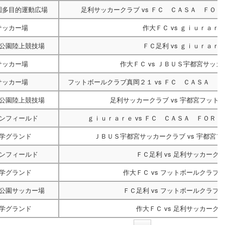
園多目的運動広場
足利サッカークラブ
vs
ＦＣ ＣＡＳＡ ＦＯＲ
サッカー場
作大ＦＣ
vs
ｇｉｕｒａｒ
公園陸上競技場
ＦＣ足利
vs
ｇｉｕｒａｒ
サッカー場
作大ＦＣ
vs
ＪＢＵＳ宇都宮サッカ
サッカー場
フットボールクラブ真岡２１
vs
ＦＣ ＣＡＳＡ Ｆ
公園陸上競技場
足利サッカークラブ
vs
宇都宮フット
ンフィールド
ｇｉｕｒａｒｅ
vs
ＦＣ ＣＡＳＡ ＦＯＲＴ
学グランド
ＪＢＵＳ宇都宮サッカークラブ
vs
宇都宮フ
ンフィールド
ＦＣ足利
vs
足利サッカーク
学グランド
作大ＦＣ
vs
フットボールクラブ
公園サッカー場
ＦＣ足利
vs
フットボールクラブ
学グランド
作大ＦＣ
vs
足利サッカーク