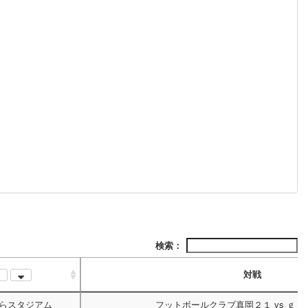
検索：
対戦
らスタジアム
フットボールクラブ真岡２１
vs
ｇｉ