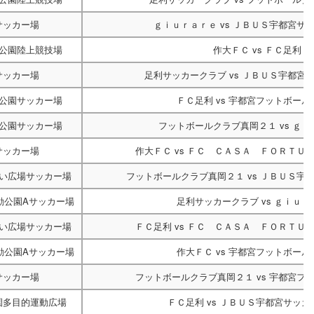
サッカー場
ｇｉｕｒａｒｅ
vs
ＪＢＵＳ宇都宮サ
公園陸上競技場
作大ＦＣ
vs
ＦＣ足利
サッカー場
足利サッカークラブ
vs
ＪＢＵＳ宇都宮
公園サッカー場
ＦＣ足利
vs
宇都宮フットボール
公園サッカー場
フットボールクラブ真岡２１
vs
ｇｉ
サッカー場
作大ＦＣ
vs
ＦＣ ＣＡＳＡ ＦＯＲＴＵ
い広場サッカー場
フットボールクラブ真岡２１
vs
ＪＢＵＳ宇
動公園Aサッカー場
足利サッカークラブ
vs
ｇｉｕｒ
い広場サッカー場
ＦＣ足利
vs
ＦＣ ＣＡＳＡ ＦＯＲＴＵ
動公園Aサッカー場
作大ＦＣ
vs
宇都宮フットボール
サッカー場
フットボールクラブ真岡２１
vs
宇都宮フ
園多目的運動広場
ＦＣ足利
vs
ＪＢＵＳ宇都宮サッカ