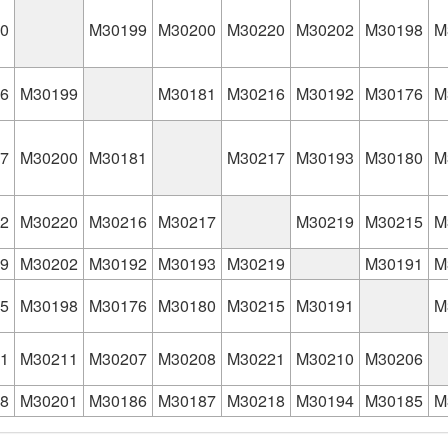
0
M30199
M30200
M30220
M30202
M30198
M
6
M30199
M30181
M30216
M30192
M30176
M
7
M30200
M30181
M30217
M30193
M30180
M
2
M30220
M30216
M30217
M30219
M30215
M
9
M30202
M30192
M30193
M30219
M30191
M
5
M30198
M30176
M30180
M30215
M30191
M
1
M30211
M30207
M30208
M30221
M30210
M30206
8
M30201
M30186
M30187
M30218
M30194
M30185
M