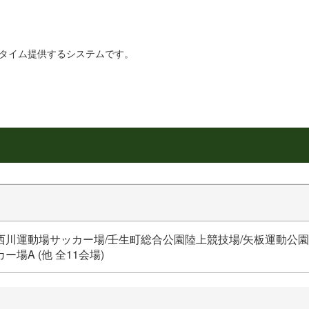
リアルタイム提供するシステムです。
西川運動場サッカー場/壬生町総合公園陸上競技場/矢板運動公園
ー場A (他 全11会場)