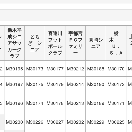
栃木平
喜連川
宇都宮
栃
ル
成シニ
とち
フット
ＦＣフ
真岡シ
木
ェ
アサッ
ぎ シ
ボール
ァミリ
ニア
Ｕ．
ア
カーク
ニア
クラブ
ー
Ｓ．Ａ
ラブ
2
M30195
M30173
M30177
M30212
M30188
M30170
M
4
M30197
M30175
M30179
M30214
M30190
M30172
M
3
M30196
M30174
M30178
M30213
M30189
M30171
M
M30230
M30226
M30227
M30232
M30229
M30225
M