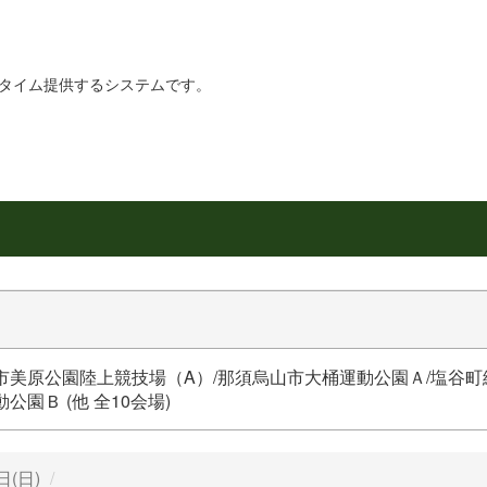
リアルタイム提供するシステムです。
市美原公園陸上競技場（A）/那須烏山市大桶運動公園Ａ/塩谷町
公園Ｂ (他 全10会場)
日(日)