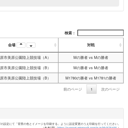
検索：
会場
対戦
原市美原公園陸上競技場（A）
Mの勝者
vs
Mの勝者
原市美原公園陸上競技場（B）
Mの勝者
vs
Mの勝者
原市美原公園陸上競技場（B）
M1780の勝者
vs
M1781の勝者
前のページ
1
次のページ
ザの設定にて「背景の色とイメージを印刷する」ように設定変更のうえ印刷を行ってください。
（参考URL:
https://support.microsoft.com/ja-jp/kb/975455
）