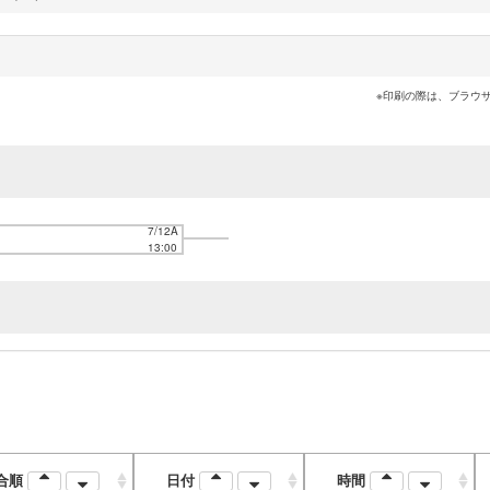
※印刷の際は、ブラウ
7/12A
13:00
合順
日付
時間