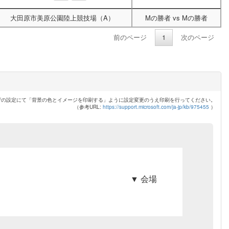
大田原市美原公園陸上競技場（A）
Mの勝者
vs
Mの勝者
前のページ
1
次のページ
ザの設定にて「背景の色とイメージを印刷する」ように設定変更のうえ印刷を行ってください。
（参考URL:
https://support.microsoft.com/ja-jp/kb/975455
）
▼ 会場