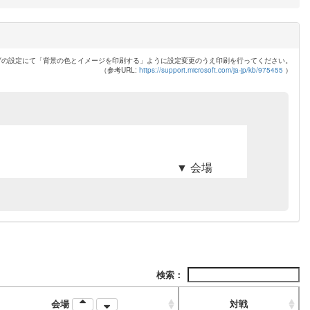
ザの設定にて「背景の色とイメージを印刷する」ように設定変更のうえ印刷を行ってください。
（参考URL:
https://support.microsoft.com/ja-jp/kb/975455
）
▼ 会場
検索：
会場
対戦