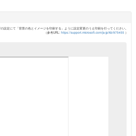
ザの設定にて「背景の色とイメージを印刷する」ように設定変更のうえ印刷を行ってください。
（参考URL:
https://support.microsoft.com/ja-jp/kb/975455
）