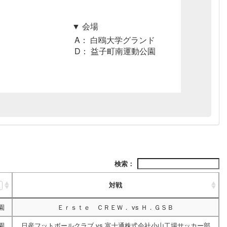
▼ 会場
A： 白鴎大学グランド
D： 益子町南運動公園
検索：
対戦
園
Ｅｒｓｔｅ ＣＲＥＷ．
vs
Ｈ．ＧＳＢ
園
日産フットボールクラブ
vs
富士通株式会社小山工場サッカー部