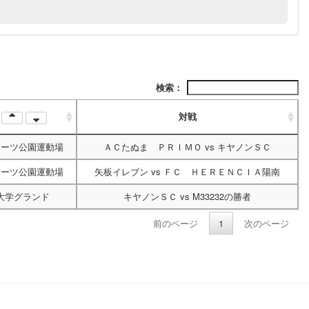
検索：
場
対戦
ポーツ公園運動場
ＡＣたぬま ＰＲＩＭＯ
vs
キヤノンＳＣ
ポーツ公園運動場
矢板イレブン
vs
ＦＣ ＨＥＲＥＮＣＩＡ陽南
大学グランド
キヤノンＳＣ
vs
M33232の勝者
前のページ
1
次のページ