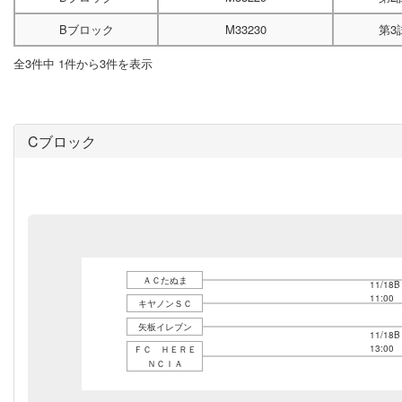
Bブロック
M33230
第3
全3件中 1件から3件を表示
Cブロック
ＡＣたぬま
11/18B
11:00
キヤノンＳＣ
矢板イレブン
11/18B
13:00
ＦＣ ＨＥＲＥ
ＮＣＩＡ