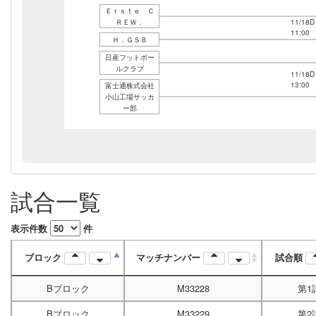
Ｅｒｓｔｅ Ｃ
ＲＥＷ．
11/18D
11:00
Ｈ．ＧＳＢ
日産フットボー
ルクラブ
11/18D
13:00
富士通株式会社
小山工場サッカ
ー部
試合一覧
表示件数
件
ブロック
マッチナンバー
試合順
Bブロック
M33228
第1
Bブロック
M33229
第2