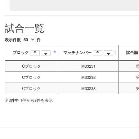
試合一覧
表示件数
件
ブロック
マッチナンバー
試合
Cブロック
M33231
Cブロック
M33232
Cブロック
M33233
全3件中 1件から3件を表示