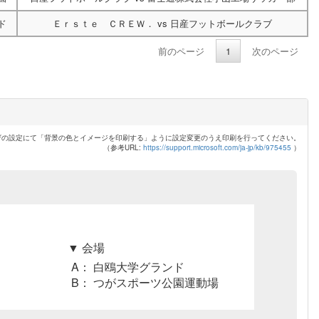
ド
Ｅｒｓｔｅ ＣＲＥＷ．
vs
日産フットボールクラブ
前のページ
1
次のページ
ザの設定にて「背景の色とイメージを印刷する」ように設定変更のうえ印刷を行ってください。
（参考URL:
https://support.microsoft.com/ja-jp/kb/975455
）
▼ 会場
A： 白鴎大学グランド
B： つがスポーツ公園運動場