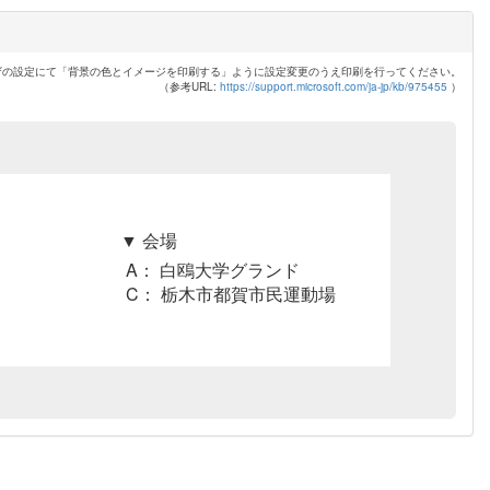
ザの設定にて「背景の色とイメージを印刷する」ように設定変更のうえ印刷を行ってください。
（参考URL:
https://support.microsoft.com/ja-jp/kb/975455
）
▼ 会場
A： 白鴎大学グランド
C： 栃木市都賀市民運動場