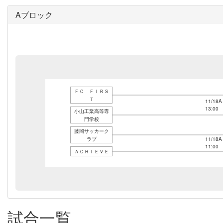
Aブロック
ＦＣ ＦＩＲＳ
Ｔ
11/18A
13:00
小山工業高等専
門学校
藤岡サッカーク
ラブ
11/18A
11:00
ＡＣＨＩＥＶＥ
試合一覧