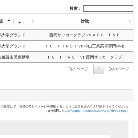
検索：
場
対戦
鴎大学グランド
藤岡サッカークラブ
vs
ＡＣＨＩＥＶＥ
鴎大学グランド
ＦＣ ＦＩＲＳＴ
vs
小山工業高等専門学校
市都賀市民運動場
ＦＣ ＦＩＲＳＴ
vs
藤岡サッカークラブ
前のページ
1
次のページ
ザの設定にて「背景の色とイメージを印刷する」ように設定変更のうえ印刷を行ってください。
（参考URL:
https://support.microsoft.com/ja-jp/kb/975455
）