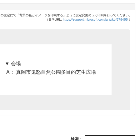
ザの設定にて「背景の色とイメージを印刷する」ように設定変更のうえ印刷を行ってください。
（参考URL:
https://support.microsoft.com/ja-jp/kb/975455
）
▼ 会場
A： 真岡市鬼怒自然公園多目的芝生広場
検索：