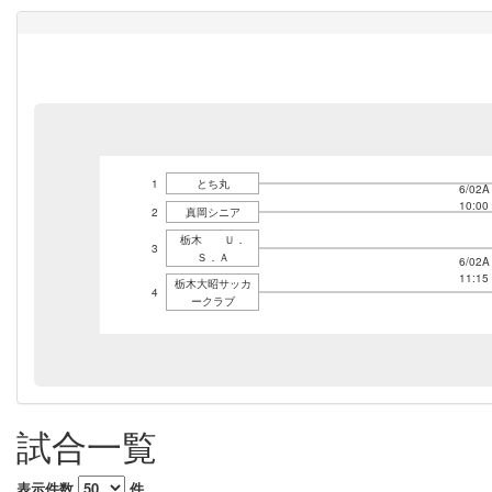
1
とち丸
6/02A
10:00
2
真岡シニア
栃木 Ｕ．
3
Ｓ．Ａ
6/02A
11:15
栃木大昭サッカ
4
ークラブ
試合一覧
表示件数
件