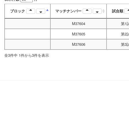
ブロック
マッチナンバー
試合順
M37604
第1
M37605
第2
M37606
第3
全3件中 1件から3件を表示