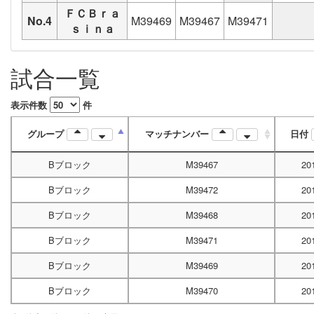
ＦＣＢｒａ
No.4
M39469
M39467
M39471
ｓｉｎａ
試合一覧
表示件数
件
グループ
マッチナンバー
日付
Bブロック
M39467
20
Bブロック
M39472
20
Bブロック
M39468
20
Bブロック
M39471
20
Bブロック
M39469
20
Bブロック
M39470
20