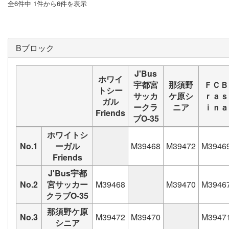
全6件中 1件から6件を表示
Bブロック
J'Bus
ホワイ
宇都宮
那須野
ＦＣＢ
トシー
サッカ
ケ原シ
ｒａｓ
ガル
ークラ
ニア
ｉｎａ
Friends
ブO-35
ホワイトシ
No.1
ーガル
M39468
M39472
M3946
Friends
J'Bus宇都
No.2
宮サッカー
M39468
M39470
M3946
クラブO-35
那須野ケ原
No.3
M39472
M39470
M3947
シニア