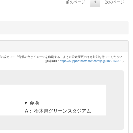
前のページ
1
次のページ
ザの設定にて「背景の色とイメージを印刷する」ように設定変更のうえ印刷を行ってください。
（参考URL:
https://support.microsoft.com/ja-jp/kb/975455
）
▼ 会場
A： 栃木県グリーンスタジアム