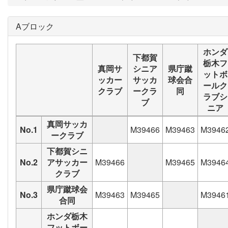
Aブロック
ホンダ
下都賀
栃木フ
真岡サ
シニア
県庁蹴
ットボ
ッカー
サッカ
球会合
ールク
クラブ
ークラ
同
ラブシ
ブ
ニア
真岡サッカ
No.1
M39466
M39463
M3946
ークラブ
下都賀シニ
No.2
アサッカー
M39466
M39465
M3946
クラブ
県庁蹴球会
No.3
M39463
M39465
M3946
合同
ホンダ栃木
フットボー