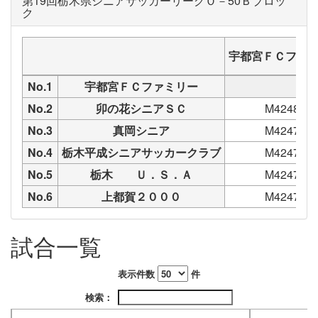
第19回栃木県シニアサッカーリーグＯ－50Ｂブロッ
ク
宇都宮ＦＣファ
No.1
宇都宮ＦＣファミリー
No.2
卯の花シニアＳＣ
M42483
No.3
真岡シニア
M42479
No.4
栃木平成シニアサッカークラブ
M42472
No.5
栃木 Ｕ．Ｓ．Ａ
M42473
No.6
上都賀２０００
M42476
試合一覧
表示件数
件
検索：