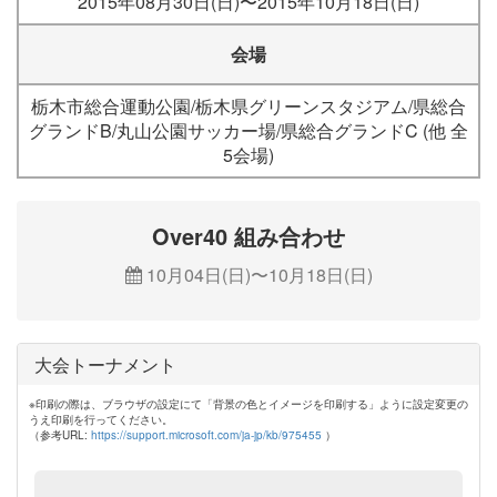
2015年08月30日(日)〜2015年10月18日(日)
会場
栃木市総合運動公園/栃木県グリーンスタジアム/県総合
グランドB/丸山公園サッカー場/県総合グランドC (他 全
5会場)
Over40 組み合わせ
10月04日(日)〜10月18日(日)
大会トーナメント
※印刷の際は、ブラウザの設定にて「背景の色とイメージを印刷する」ように設定変更の
うえ印刷を行ってください。
（参考URL:
https://support.microsoft.com/ja-jp/kb/975455
）