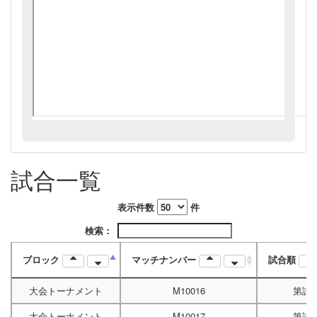
試合一覧
表示件数
件
検索：
ブロック
マッチナンバー
試合順
大会トーナメント
M10016
第試
大会トーナメント
M10017
第試