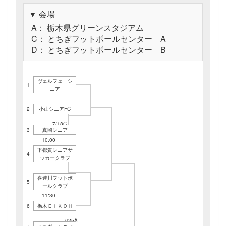
▼ 会場
A： 栃木県グリーンスタジアム
C： とちぎフットボールセンター A
D： とちぎフットボールセンター B
ヴェルフェ シ
1
ニア
2
小山シニアFC
7/18C
3
真岡シニア
13:00
7/18C
10:00
下都賀シニアサ
4
ッカークラブ
喜連川フットボ
5
ールクラブ
7/18C
11:30
6
栃木ＥＩＫＯＨ
7/25A