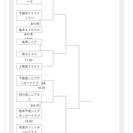
ーズ
宇都宮ＦＣファ
ミリー
8/01B
13:00
栃木ＥＩＫＯＨ
8/01B
10:00
真岡シニア
和ＳＣ４０
8/01B
11:30
上都賀２０００
下都賀シニアサ
8/01B
ッカークラブ
8/08A
14:30
10:00
卯の花シニアＳ
Ｃ
8/01D
13:00
栃木平成シニア
サッカークラブ
8/01D
10:00
喜連川フットボ
ールクラブ