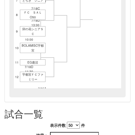
7
とちぎ シニア
10:00
7/18C
ＦＣ ＳＡＬ
14:30
8
O50
7/18D
13:00
卯の花シニアＳ
9
Ｃ
7/18D
10:00
BOLAMISC宇都
10
宮
11
EG鹿沼
7/18D
11:30
宇都宮ＦＣファ
12
ミリー
7/25A
11:30
7/18D
14:30
7/25A
13:45
試合一覧
表示件数
件