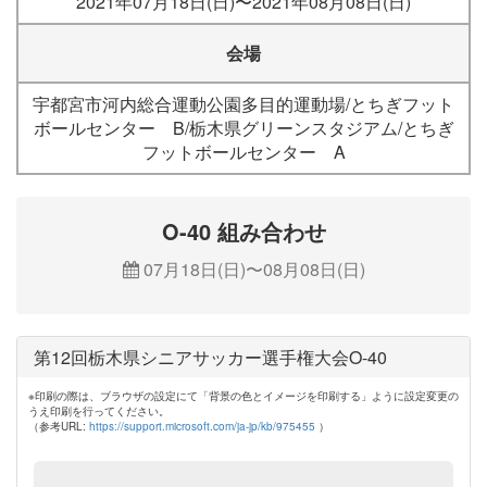
2021年07月18日(日)〜2021年08月08日(日)
会場
宇都宮市河内総合運動公園多目的運動場/とちぎフット
ボールセンター B/栃木県グリーンスタジアム/とちぎ
フットボールセンター A
O-40 組み合わせ
07月18日(日)〜08月08日(日)
第12回栃木県シニアサッカー選手権大会O-40
※印刷の際は、ブラウザの設定にて「背景の色とイメージを印刷する」ように設定変更の
うえ印刷を行ってください。
（参考URL:
https://support.microsoft.com/ja-jp/kb/975455
）