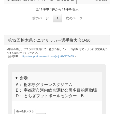
全11件中 1件から11件を表示
前のページ
1
次のページ
第12回栃木県シニアサッカー選手権大会O-50
※印刷の際は、ブラウザの設定にて「背景の色とイメージを印刷する」ように設定変更の
うえ印刷を行ってください。
（参考URL:
https://support.microsoft.com/ja-jp/kb/975455
）
▼ 会場
A： 栃木県グリーンスタジアム
B： 宇都宮市河内総合運動公園多目的運動場
D： とちぎフットボールセンター B
栃木教員マスタ