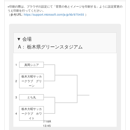
※印刷の際は、ブラウザの設定にて「背景の色とイメージを印刷する」ように設定変更の
うえ印刷を行ってください。
（参考URL:
https://support.microsoft.com/ja-jp/kb/975455
）
▼ 会場
A： 栃木県グリーンスタジアム
1
真岡シニア
栃木大昭サッカ
7/18A
2
ークラブ グリ
10:00
ーン
3
とち丸
栃木大昭サッカ
7/18A
4
ークラブ ホワ
11:30
イト
7/18A
13:45