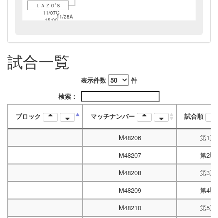
ＬＡＺＯ’Ｓ
11/07C
11/28A
15:00
12:00
11/28A
14:45
試合一覧
表示件数
件
検索：
ブロック
マッチナンバー
試合順
M48206
第1試
M48207
第2試
M48208
第3試
M48209
第4試
M48210
第5試