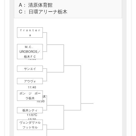
A： 清原体育館
C： 日環アリーナ栃木
ｆｒｏｎｔｅｒ
ａ
Ｍ.Ｃ.
UROBOROS／
11/07C
栃木ＦＣ
10:00
サンエイ
アウヴォ
11/07C
11:40
ボン ジ ボー
11/28A
ラ栃木
10:00
栃木シティ
11/07C
13:20
ヴェンダヴァル
フットサル