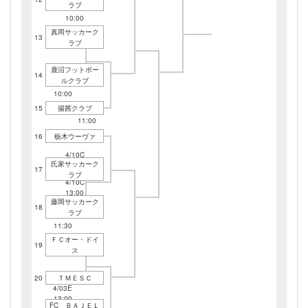
ラブ
4/10C
10:00
真岡サッカーク
13
ラブ
鹿沼フットボー
14
ルクラブ
4/03E
10:00
15
揚茜クラブ
4/17D
11:00
16
栃木ウーヴァ
4/10C
氏家サッカーク
11:30
17
ラブ
4/10C
13:00
藤岡サッカーク
18
ラブ
4/03E
11:30
ＦＣオー・ドイ
19
ス
20
ＴＭＥＳＣ
4/03E
13:00
FC ＢＡＪＥＬ