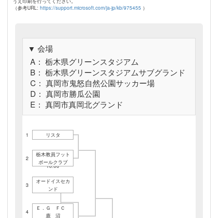
うえ印刷を行ってください。
（参考URL:
https://support.microsoft.com/ja-jp/kb/975455
）
▼ 会場
A： 栃木県グリーンスタジアム
B： 栃木県グリーンスタジアムサブグランド
C： 真岡市鬼怒自然公園サッカー場
D： 真岡市勝瓜公園
E： 真岡市真岡北グランド
1
リスタ
栃木教員フット
2
4/10E
ボールクラブ
10:00
オードイスセカ
3
ンド
Ｅ．Ｇ ＦＣ
4
鹿 沼
4/03D