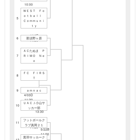
10:00
4/17C
ＷＥＳＴ Ｆｏ
11:00
ｏｔｂａｌｌ
5
Ｃｏｍｍｕｎｉ
ｔｙ
4/10E
6
那須野ヶ原
11:30
ＡＣたぬま Ｐ
4/10E
7
ＲＩＭＯ Ｎｅ
13:00
ｏ
ＦＣ ＦＩＲＳ
8
Ｔ
9
ａｍｎａｃ
4/03D
11:30
ＵＡＣＪ小山サ
10
4/17C
ッカー部
13:30
フットボールク
11
4/10E
ラブ真岡２１
14:30
5/22B
11:00
黒羽サッカーク
12