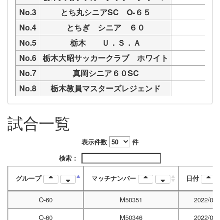
No.3
とち丸シニアSC O-６５
M50
No.4
とちぎ シニア ６０
M50
No.5
栃木 Ｕ．Ｓ．Ａ
M50
No.6
栃木大昭サッカークラブ ホワイト
M50
No.7
真岡シニア６０SC
M50
No.8
栃木教員マスターズレジェンド
M50
試合一覧
表示件数
件
検索：
グループ
マッチナンバー
日付
O-60
M50351
2022/04/
O-60
M50346
2022/04/