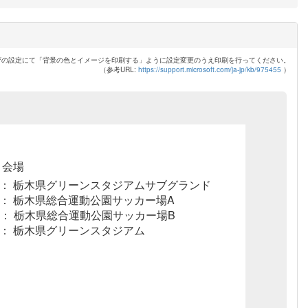
ザの設定にて「背景の色とイメージを印刷する」ように設定変更のうえ印刷を行ってください。
（参考URL:
https://support.microsoft.com/ja-jp/kb/975455
）
 会場
A： 栃木県グリーンスタジアムサブグランド
B： 栃木県総合運動公園サッカー場A
C： 栃木県総合運動公園サッカー場B
E： 栃木県グリーンスタジアム