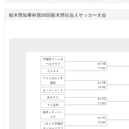
栃木県知事杯第55回栃木県社会人サッカー大会
宇都宮フットボ
ールクラブ
4/17B
11:00
ＣＡＳＡ
ＦＣスポルト宇
都宮
4/17B
13:30
ｇｉｕｒａｒｅ
作大ＦＣ
4/17C
11:00
ＦＣ足利
栃木シティＵ－
２５
4/17C
13:30
ＪＢＵＳ宇都宮
サッカークラブ