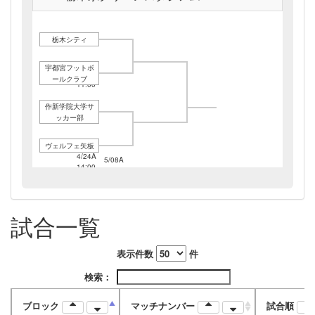
栃木シティ
宇都宮フットボ
4/24A
ールクラブ
11:00
作新学院大学サ
ッカー部
ヴェルフェ矢板
4/24A
5/08A
14:00
13:00
試合一覧
表示件数
件
検索：
ブロック
マッチナンバー
試合順