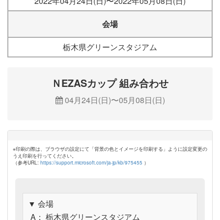
2022年04月24日(日)〜2022年05月08日(日)
会場
栃木県グリーンスタジアム
ＮEZASカップ 組み合わせ
04月24日(日)〜05月08日(日)
※印刷の際は、ブラウザの設定にて「背景の色とイメージを印刷する」ように設定変更の
うえ印刷を行ってください。
（参考URL:
https://support.microsoft.com/ja-jp/kb/975455
）
▼ 会場
A： 栃木県グリーンスタジアム