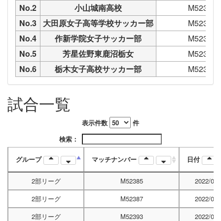
No.2
小山城南高校
M52383
No.3
大田原女子高等学校サッカー部
M52380
No.4
作新学院女子サッカー部
M52390
No.5
芳星佐野東鹿沼栃女
M52381
No.6
栃木女子高校サッカー部
M52386
試合一覧
表示件数
件
検索：
グループ
マッチナンバー
日付
2部リーグ
M52385
2022/06/
2部リーグ
M52387
2022/06/
2部リーグ
M52393
2022/06/