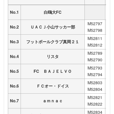
No.1
白鴎大FC
M52797
No.2
ＵＡＣＪ小山サッカー部
M52798
M52811
No.3
フットボールクラブ真岡２１
M52812
M52789
No.4
リスタ
M52790
M52793
No.5
FC ＢＡＪＥＬＶＯ
M52794
M52803
No.6
ＦＣオー・ドイス
M52804
M52821
No.7
ａｍｎａｃ
M52822
M52834