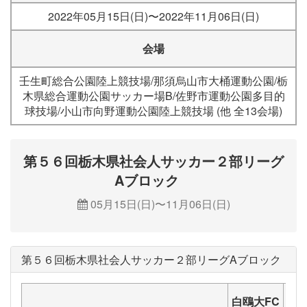
2022年05月15日(日)〜2022年11月06日(日)
会場
壬生町総合公園陸上競技場/那須烏山市大桶運動公園/栃
木県総合運動公園サッカー場B/佐野市運動公園多目的
球技場/小山市向野運動公園陸上競技場 (他 全13会場)
第５６回栃木県社会人サッカー２部リーグ
Aブロック
05月15日(日)〜11月06日(日)
第５６回栃木県社会人サッカー２部リーグAブロック
白鴎大FC
Ｕ