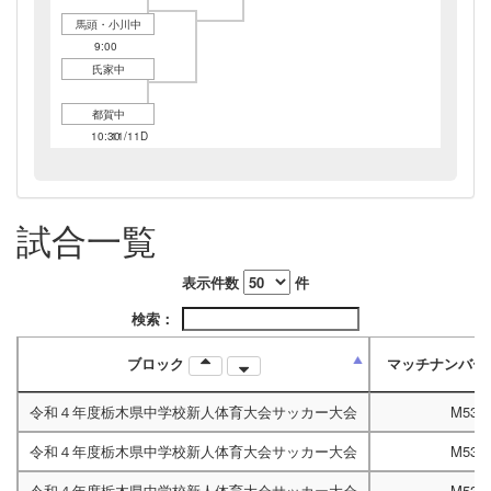
馬頭・小川中
11/11D
9:00
氏家中
都賀中
11/11D
10:30
11/11D
13:30
11/12C
9:30
試合一覧
11/12B
13:00
表示件数
件
検索：
ブロック
マッチナンバー
令和４年度栃木県中学校新人体育大会サッカー大会
M533
令和４年度栃木県中学校新人体育大会サッカー大会
M533
令和４年度栃木県中学校新人体育大会サッカー大会
M533