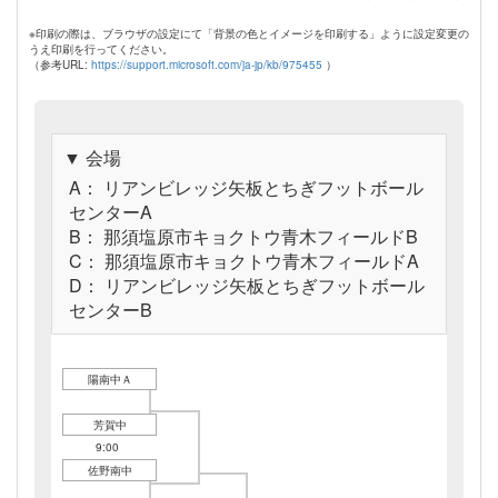
※印刷の際は、ブラウザの設定にて「背景の色とイメージを印刷する」ように設定変更の
うえ印刷を行ってください。
（参考URL:
https://support.microsoft.com/ja-jp/kb/975455
）
▼ 会場
A： リアンビレッジ矢板とちぎフットボール
センターA
B： 那須塩原市キョクトウ青木フィールドB
C： 那須塩原市キョクトウ青木フィールドA
D： リアンビレッジ矢板とちぎフットボール
センターB
陽南中Ａ
芳賀中
11/11A
9:00
佐野南中