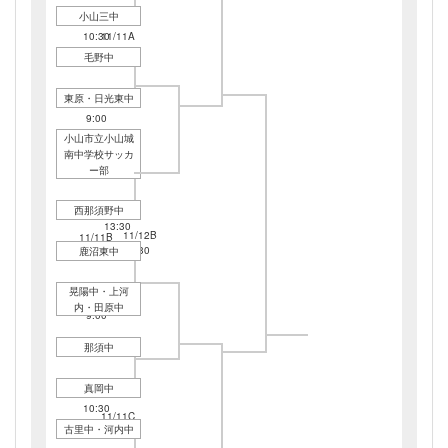
小山三中
11/11A
10:30
11/11A
13:30
毛野中
東原・日光東中
11/11B
9:00
小山市立小山城
南中学校サッカ
ー部
西那須野中
11/11B
13:30
11/12B
11/11B
9:30
鹿沼東中
10:30
晃陽中・上河
11/11C
内・田原中
9:00
那須中
真岡中
11/11C
10:30
11/11C
古里中・河内中
13:30