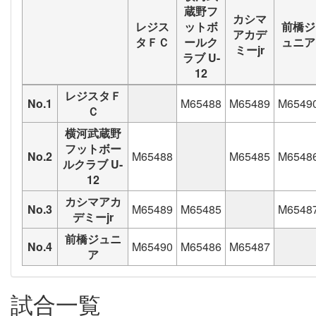
蔵野フ
カシマ
レジス
ットボ
前橋ジ
アカデ
タＦＣ
ールク
ュニア
ミーjr
ラブ U-
12
レジスタＦ
No.1
M65488
M65489
M6549
Ｃ
横河武蔵野
フットボー
No.2
M65488
M65485
M6548
ルクラブ U-
12
カシマアカ
No.3
M65489
M65485
M6548
デミーjr
前橋ジュニ
No.4
M65490
M65486
M65487
ア
試合一覧