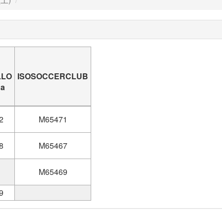
LLO
ISOSOCCERCLUB
da
2
M65471
8
M65467
M65469
9