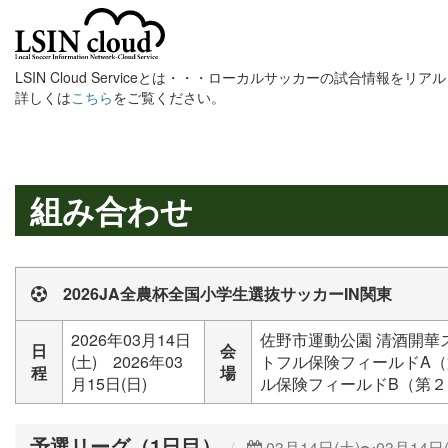
LSIN Cloud Serviceとは・・・ローカルサッカーの試合情報を
詳しくは
こちら
をご覧ください。
組み合わせ
2026JA全農杯全国小学生選抜サッカーIN関東
2026年03月14日
佐野市運動公園 清酒開華
日
会
(土) 2026年03
トフル保険フィールドA（
程
場
月15日(日)
ル保険フィールドB（第２多
予選リーグ（1日目）
03月14日(土)〜03月14日