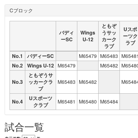
Cブロック
ともぞ
Uスポ
バディ
Wings
うサッ
ーツク
ーSC
U-12
カーク
ラブ
ラブ
No.1
バディーSC
M65479
M65483
M6548
No.2
Wings U-12
M65479
M65482
M6548
ともぞうサ
No.3
ッカークラ
M65483
M65482
M6548
ブ
Uスポーツ
No.4
M65481
M65480
M65484
クラブ
試合一覧