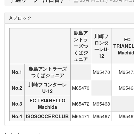
Aブロック
鹿島ア
川崎フ
ントラ
FC
ロンタ
ーズつ
TRIANE
ーレU-
くばジ
Machi
12
ュニア
鹿島アントラーズ
No.1
M65470
M6547
つくばジュニア
川崎フロンターレ
No.2
M65470
M6546
U-12
FC TRIANELLO
No.3
M65472
M65468
Machida
No.4
ISOSOCCERCLUB
M65471
M65467
M6546