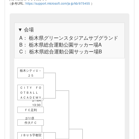
（参考URL:
https://support.microsoft.com/ja-jp/kb/975455
）
▼ 会場
A： 栃木県グリーンスタジアムサブグランド
B： 栃木県総合運動公園サッカー場A
C： 栃木県総合運動公園サッカー場B
栃木シティＵ－
２５
ＣＩＴＹ ＦＯ
ＯＴＢＡＬＬ
ＡＣＡＤＥＭＹ
2/18A
13:30
ＦＣ足利
2/11B
作大ＦＣ
11:00
ＪＢＵＳ宇都宮
2/11B