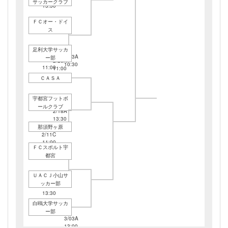
サッカークラブ
13:30
ＦＣオー・ドイ
ス
足利大学サッカ
3/03A
ー部
2/11A
2/25A
10:30
11:00
11:00
ＣＡＳＡ
宇都宮フットボ
ールクラブ
2/18A
13:30
那須野ヶ原
2/11C
11:00
ＦＣスポルト宇
都宮
ＵＡＣＪ小山サ
ッカー部
2/11C
13:30
白鴎大学サッカ
ー部
3/03A
13:00