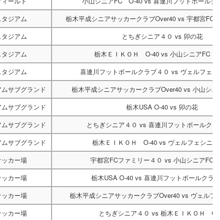
フィールド
小山シニアFC O-40
vs
喜連川フットボールク
スタジアム
栃木平成シニアサッカークラブOver40
vs
宇都宮FC
スタジアム
とちぎシニア４０
vs
卯の花
スタジアム
栃木ＥＩＫＯＨ O-40
vs
小山シニアFC O-
スタジアム
喜連川フットボールクラブ４０
vs
ヴェルフェシ
アムサブグランド
栃木平成シニアサッカークラブOver40
vs
小山シニア
アムサブグランド
栃木USA O-40
vs
卯の花
アムサブグランド
とちぎシニア４０
vs
喜連川フットボールクラ
アムサブグランド
栃木ＥＩＫＯＨ O-40
vs
ヴェルフェシニア
サッカー場
宇都宮FCファミリー４０
vs
小山シニアFC O
サッカー場
栃木USA O-40
vs
喜連川フットボールクラ
サッカー場
栃木平成シニアサッカークラブOver40
vs
ヴェルフ
サッカー場
とちぎシニア４０
vs
栃木ＥＩＫＯＨ O-4