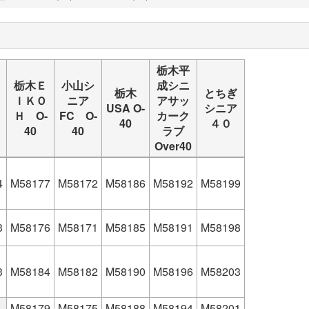
栃木平
栃木Ｅ
小山シ
成シニ
栃木
とちぎ
ＩＫＯ
ニア
アサッ
USA O-
シニア
Ｈ O-
FC O-
カーク
40
４０
40
40
ラブ
Over40
4
M58177
M58172
M58186
M58192
M58199
3
M58176
M58171
M58185
M58191
M58198
3
M58184
M58182
M58190
M58196
M58203
M58179
M58175
M58188
M58194
M58201