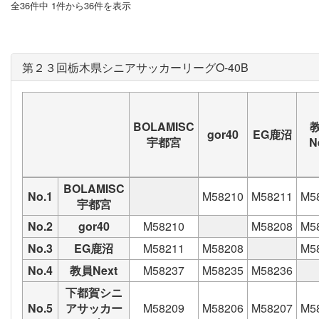
全36件中 1件から36件を表示
第２３回栃木県シニアサッカーリーグO-40B
BOLAMISC
gor40
EG鹿沼
宇都宮
N
BOLAMISC
No.1
M58210
M58211
M5
宇都宮
No.2
gor40
M58210
M58208
M5
No.3
EG鹿沼
M58211
M58208
M5
No.4
教員Next
M58237
M58235
M58236
下都賀シニ
No.5
アサッカー
M58209
M58206
M58207
M5