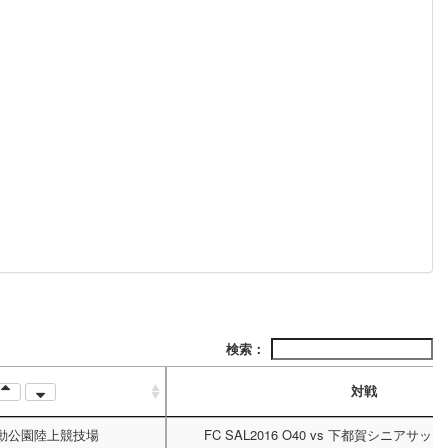
検索：
対戦
動公園陸上競技場
FC SAL2016 O40
vs
下都賀シニアサッカ