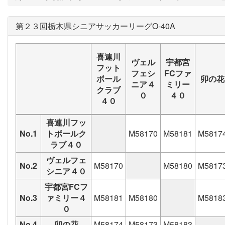
第２３回栃木県シニアサッカーリーグO-40A
喜連川
ヴェル
宇都宮
フット
フェシ
FCファ
ボール
卯の花
ニア４
ミリー
クラブ
０
４０
４０
喜連川フッ
No.1
トボールク
M58170
M58181
M5817
ラブ４０
ヴェルフェ
No.2
M58170
M58180
M5817
シニア４０
宇都宮FCフ
No.3
ァミリー４
M58181
M58180
M5818
０
No.4
卯の花
M58174
M58173
M58183