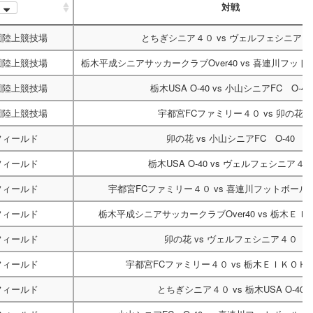
対戦
園陸上競技場
とちぎシニア４０
vs
ヴェルフェシニア４
園陸上競技場
栃木平成シニアサッカークラブOver40
vs
喜連川フット
園陸上競技場
栃木USA O-40
vs
小山シニアFC O-40
園陸上競技場
宇都宮FCファミリー４０
vs
卯の花
フィールド
卯の花
vs
小山シニアFC O-40
フィールド
栃木USA O-40
vs
ヴェルフェシニア４
フィールド
宇都宮FCファミリー４０
vs
喜連川フットボール
フィールド
栃木平成シニアサッカークラブOver40
vs
栃木ＥＩＫ
フィールド
卯の花
vs
ヴェルフェシニア４０
フィールド
宇都宮FCファミリー４０
vs
栃木ＥＩＫＯＨ O
フィールド
とちぎシニア４０
vs
栃木USA O-40