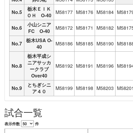
栃木ＥＩＫ
No.5
M58177
M58176
M58184
M5817
ＯＨ O-40
小山シニア
No.6
M58172
M58171
M58182
M5817
FC O-40
栃木USA O-
No.7
M58186
M58185
M58190
M5818
40
栃木平成シ
ニアサッカ
No.8
M58192
M58191
M58196
M5819
ークラブ
Over40
とちぎシニ
No.9
M58199
M58198
M58203
M5820
ア４０
試合一覧
表示件数
件