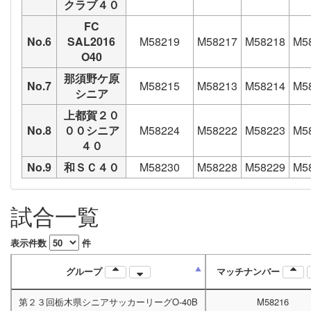
クラブ４０
FC
No.6
SAL2016
M58219
M58217
M58218
M5
O40
那須野ケ原
No.7
M58215
M58213
M58214
M5
シニア
上都賀２０
No.8
００シニア
M58224
M58222
M58223
M5
４０
No.9
和ＳＣ４０
M58230
M58228
M58229
M5
試合一覧
表示件数
件
グループ
マッチナンバー
第２３回栃木県シニアサッカーリーグO-40B
M58216