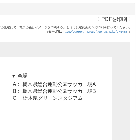
PDFを印刷
ザの設定にて「背景の色とイメージを印刷する」ように設定変更のうえ印刷を行ってください。
（参考URL:
https://support.microsoft.com/ja-jp/kb/975455
）
▼ 会場
A： 栃木県総合運動公園サッカー場A
B： 栃木県総合運動公園サッカー場B
C： 栃木県グリーンスタジアム