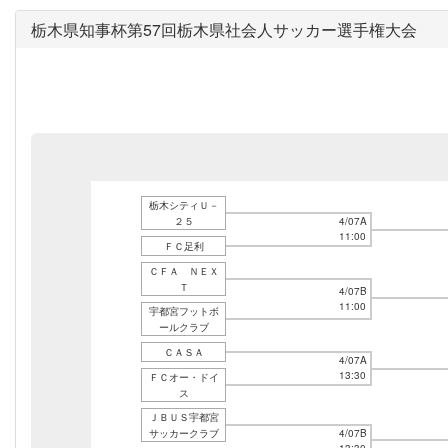
栃木県知事杯第57回栃木県社会人サッカー選手権大会
栃木シティＵ－
２５
4/07A
11:00
ＦＣ足利
ＣＦＡ ＮＥＸ
Ｔ
4/07B
11:00
宇都宮フットボ
ールクラブ
ＣＡＳＡ
4/07A
13:30
ＦＣオー・ドイ
ス
ＪＢＵＳ宇都宮
サッカークラブ
4/07B