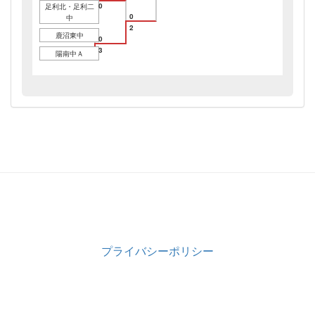
0
足利北・足利二
0
中
2
鹿沼東中
0
3
陽南中Ａ
プライバシーポリシー