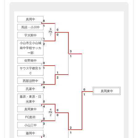
真岡中
6
1
馬頭・小川中
6
0
PK
0
7
宇大附中
1
小山市立小山城
2
南中学校サッカ
3
ー部
1
佐野南中
0
1
サウス宇都宮Ｓ
1
Ｃ
2
西那須野中
0
4
氏家中
0
真岡東中
1
藤原・東原・日
光東中
0
4
真岡東中
4
0
PK
0
2
FC黒羽
0
3
小山三中
2
1
藤岡中
2