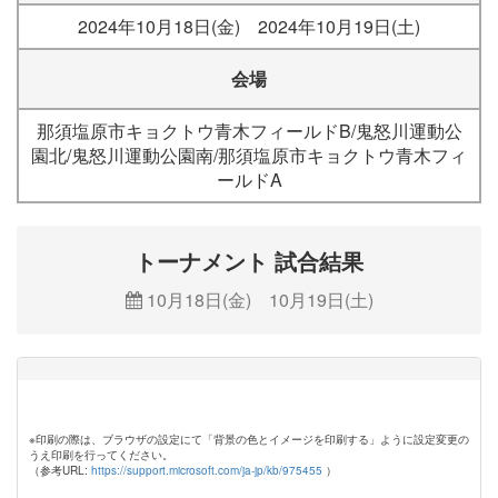
2024年10月18日(金) 2024年10月19日(土)
会場
那須塩原市キョクトウ青木フィールドB/鬼怒川運動公
園北/鬼怒川運動公園南/那須塩原市キョクトウ青木フィ
ールドA
トーナメント 試合結果
10月18日(金) 10月19日(土)
※印刷の際は、ブラウザの設定にて「背景の色とイメージを印刷する」ように設定変更の
うえ印刷を行ってください。
（参考URL:
https://support.microsoft.com/ja-jp/kb/975455
）